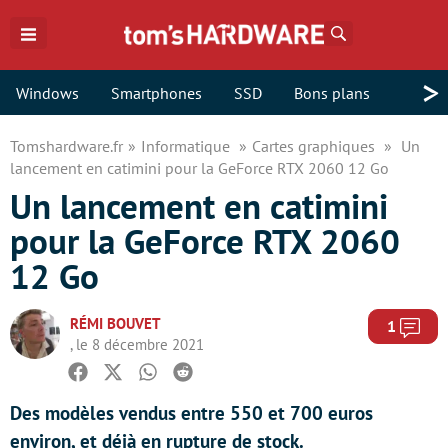
Rechercher
>
Windows
Smartphones
SSD
Bons plans
Tomshardware.fr
Informatique
Cartes graphiques
Un
lancement en catimini pour la GeForce RTX 2060 12 Go
Un lancement en catimini
pour la GeForce RTX 2060
12 Go
RÉMI BOUVET
Com
1
, le 8 décembre 2021
Facebook
Twitter
Whatsapp
Reddit
Des modèles vendus entre 550 et 700 euros
environ, et déjà en rupture de stock.