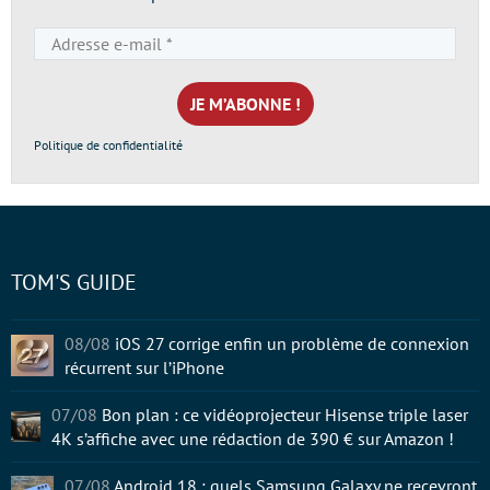
Adresse
e-
mail
*
Politique de confidentialité
TOM'S GUIDE
08/08
iOS 27 corrige enfin un problème de connexion
récurrent sur l’iPhone
07/08
Bon plan : ce vidéoprojecteur Hisense triple laser
4K s’affiche avec une rédaction de 390 € sur Amazon !
07/08
Android 18 : quels Samsung Galaxy ne recevront