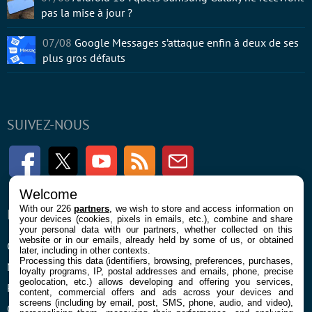
pas la mise à jour ?
07/08
Google Messages s’attaque enfin à deux de ses
plus gros défauts
SUIVEZ-NOUS
Facebook
Twitter
Youtube
RSS
Newsletter
Welcome
With our 226
partners
, we wish to store and access information on
ENTREPRISE
À PROPOS
your devices (cookies, pixels in emails, etc.), combine and share
your personal data with our partners, whether collected on this
website or in our emails, already held by some of us, or obtained
Confidentialité et Cookies
Contact
later, including in other contexts.
Processing this data (identifiers, browsing, preferences, purchases,
Mentions légales et CGU
loyalty programs, IP, postal addresses and emails, phone, precise
geolocation, etc.) allows developing and offering you services,
Préférences Cookies
content, commercial offers and ads across your devices and
screens (including by email, post, SMS, phone, audio, and video),
Qui sommes nous