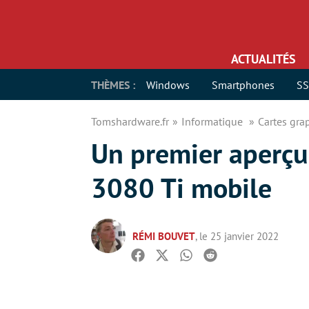
ACTUALITÉS
THÈMES :
Windows
Smartphones
S
Tomshardware.fr
Informatique
Cartes gr
Un premier aperçu
3080 Ti mobile
RÉMI BOUVET
, le 25 janvier 2022
Facebook
Twitter
Whatsapp
Reddit