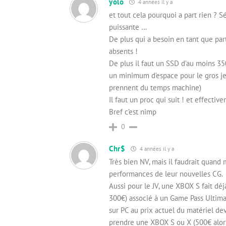
yolo
4 années il y a
et tout cela pourquoi a part rien ? S
puissante …
De plus qui a besoin en tant que par
absents !
De plus il faut un SSD d’au moins 35
un minimum d’espace pour le gros jeu 
prennent du temps machine)
Il faut un proc qui suit ! et effectiv
Bref c’est nimp
0
Chr$
4 années il y a
Très bien NV, mais il faudrait quand
performances de leur nouvelles CG.
Aussi pour le JV, une XBOX S fait déj
300€) associé à un Game Pass Ultima
sur PC au prix actuel du matériel de
prendre une XBOX S ou X (500€ alors