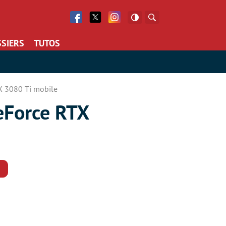
Facebook
Twitter
Facebook
Rechercher
SIERS
TUTOS
X 3080 Ti mobile
eForce RTX
Commentaires