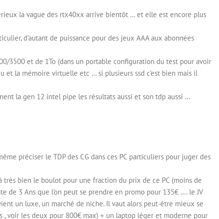
érieux la vague des rtx40xx arrive bientôt … et elle est encore plus
ticulier, d’autant de puissance pour des jeux AAA aux abonnées
00/3500 et de 1To (dans un portable configuration du test pour avoir
et la mémoire virtuelle etc … si plusieurs ssd c’est bien mais il
ement la gen 12 intel pipe les résultats aussi et son tdp aussi …
 même préciser le TDP des CG dans ces PC particuliers pour juger des
à très bien le boulot pour une fraction du prix de ce PC (moins de
te de 3 Ans que l’on peut se prendre en promo pour 135€ …. le JV
vient un luxe, un marché de niche. Il vaut alors peut-être mieux se
 , voir les deux pour 800€ max) + un laptop léger et moderne pour