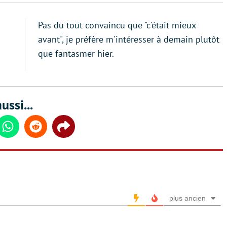
Pas du tout convaincu que "c'était mieux
avant", je préfère m'intéresser à demain plutôt
que fantasmer hier.
ussi...
din
Whatsapp
Reddit
Share
plus ancien