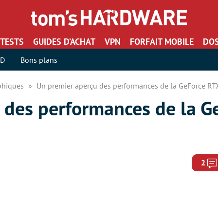
TESTS
GUIDES D’ACHAT
VPN
FORFAIT MOBILE
DOS
SD
Bons plans
aphiques
Un premier aperçu des performances de la GeForce RT
 des performances de la G
2