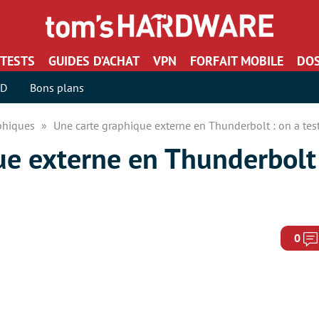
TESTS
GUIDES D’ACHAT
VPN
FORFAIT MOBILE
DOS
SD
Bons plans
aphiques
Une carte graphique externe en Thunderbolt : on a tes
e externe en Thunderbolt 
0