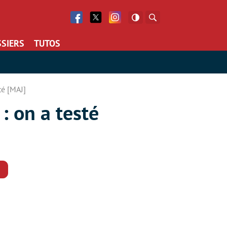
Facebook
Twitter
Facebook
Rechercher
SIERS
TUTOS
té [MAJ]
: on a testé
Commentaires