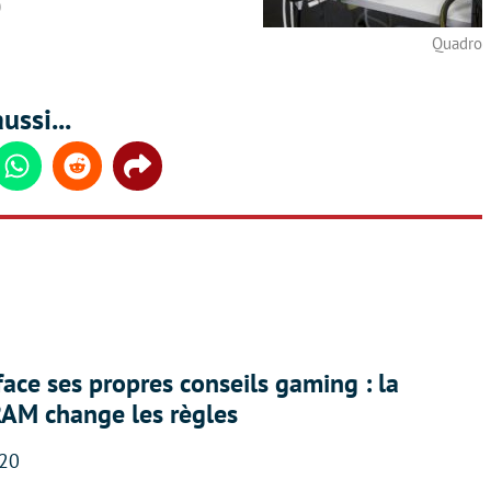
0
Quadro
ussi...
din
Whatsapp
Reddit
Share
face ses propres conseils gaming : la
RAM change les règles
:20