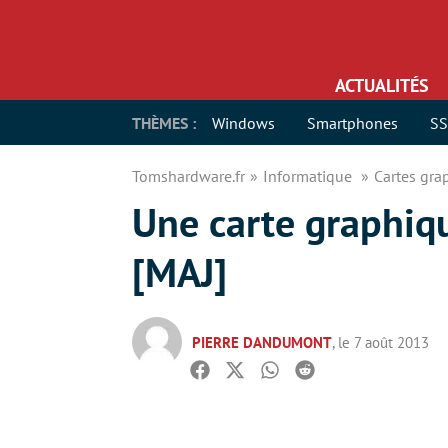
ACTUALITÉS
THÈMES :
Windows
Smartphones
S
Tomshardware.fr
Informatique
Cartes gr
Une carte graphiqu
[MAJ]
PIERRE DANDUMONT
, le 7 août 2013
Facebook
Twitter
Whatsapp
Reddit