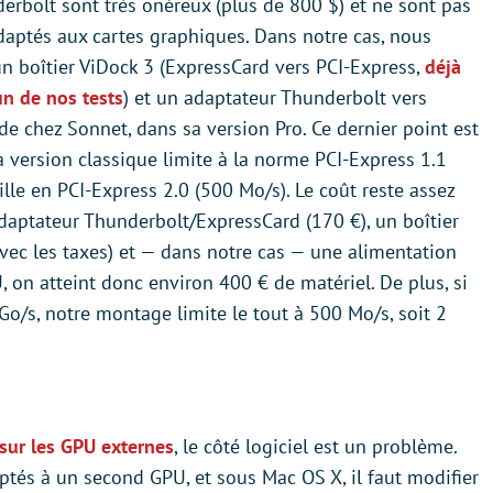
erbolt sont très onéreux (plus de 800 $) et ne sont pas
daptés aux cartes graphiques. Dans notre cas, nous
n boîtier ViDock 3 (ExpressCard vers PCI-Express,
déjà
un de nos tests
) et un adaptateur Thunderbolt vers
e chez Sonnet, dans sa version Pro. Ce dernier point est
a version classique limite à la norme PCI-Express 1.1
ille en PCI-Express 2.0 (500 Mo/s). Le coût reste assez
adaptateur Thunderbolt/ExpressCard (170 €), un boîtier
vec les taxes) et — dans notre cas — une alimentation
, on atteint donc environ 400 € de matériel. De plus, si
Go/s, notre montage limite le tout à 500 Mo/s, soit 2
 sur les GPU externes
, le côté logiciel est un problème.
tés à un second GPU, et sous Mac OS X, il faut modifier