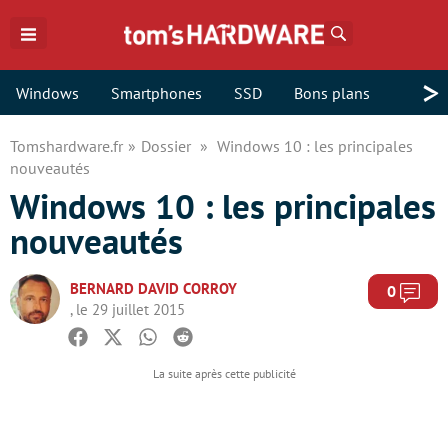
Rechercher
>
Windows
Smartphones
SSD
Bons plans
Tomshardware.fr
Dossier
Windows 10 : les principales
nouveautés
Windows 10 : les principales
nouveautés
BERNARD DAVID CORROY
Com
0
, le 29 juillet 2015
Facebook
Twitter
Whatsapp
Reddit