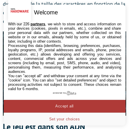
dynamique de la taille des caractères en fonction de la
Welcome
densité DPI des afficheurs devrait être encore plus
conviviale et plus naturelle sous Windows 10.
With our 226
partners
, we wish to store and access information on
your devices (cookies, pixels in emails, etc.), combine and share
your personal data with our partners, whether collected on this
website or in our emails, already held by some of us, or obtained
later, including in other contexts.
Processing this data (identifiers, browsing, preferences, purchases,
loyalty programs, IP, postal addresses and emails, phone, precise
geolocation, etc.) allows developing and offering you services,
content, commercial offers and ads across your devices and
screens (including by email, post, SMS, phone, audio, and video),
personalising them, measuring their performance, and analysing
audiences.
You can "accept all" and withdraw your consent at any time via the
"cookie" icon
. You can also "set detailed preferences" and object to
processing activities not subject to consent. These choices remain
valid for 6 months.
powered by
Accept all
Set your choices
Le jeu est dans son ADN