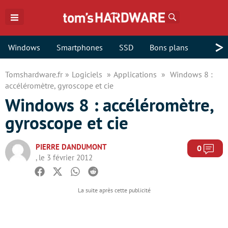
Rechercher
>
Windows
Smartphones
SSD
Bons plans
Tomshardware.fr
Logiciels
Applications
Windows 8 :
accéléromètre, gyroscope et cie
Windows 8 : accéléromètre,
gyroscope et cie
PIERRE DANDUMONT
Com
0
, le 3 février 2012
Facebook
Twitter
Whatsapp
Reddit