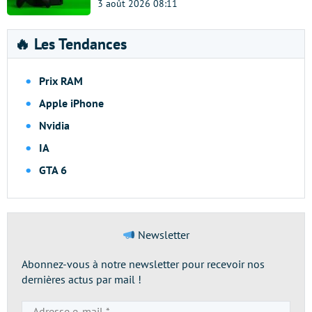
3 août 2026 08:11
🔥 Les Tendances
Prix RAM
Apple iPhone
Nvidia
IA
GTA 6
Newsletter
Abonnez-vous à notre newsletter pour recevoir nos
dernières actus par mail !
Adresse