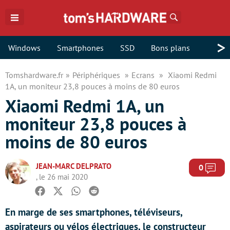
Rechercher
>
Windows
Smartphones
SSD
Bons plans
Tomshardware.fr
Périphériques
Ecrans
Xiaomi Redmi
1A, un moniteur 23,8 pouces à moins de 80 euros
Xiaomi Redmi 1A, un
moniteur 23,8 pouces à
moins de 80 euros
JEAN-MARC DELPRATO
Com
0
, le 26 mai 2020
Facebook
Twitter
Whatsapp
Reddit
En marge de ses smartphones, téléviseurs,
aspirateurs ou vélos électriques, le constructeur