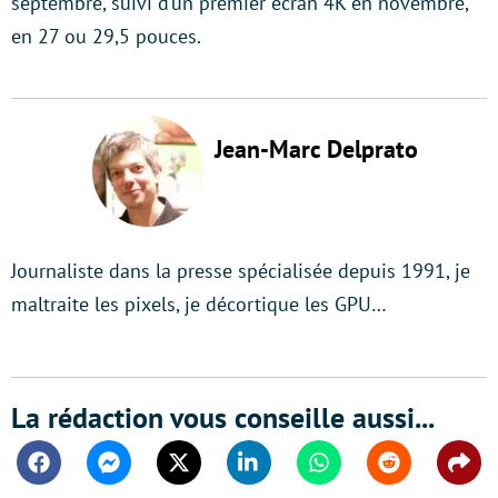
septembre, suivi d’un premier écran 4K en novembre,
en 27 ou 29,5 pouces.
Jean-Marc Delprato
Journaliste dans la presse spécialisée depuis 1991, je
maltraite les pixels, je décortique les GPU…
La rédaction vous conseille aussi...
Facebook
Messenger
Twitter
Linkedin
Whatsapp
Reddit
Shar