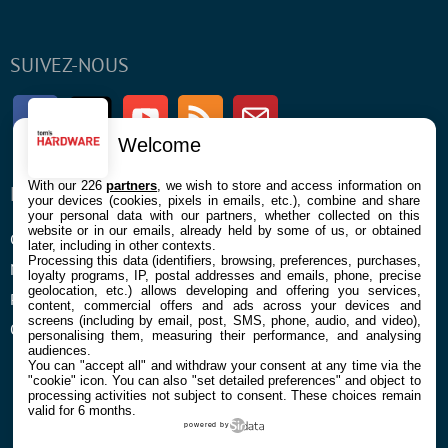
SUIVEZ-NOUS
Facebook
Twitter
Youtube
RSS
Newsletter
Welcome
With our 226
partners
, we wish to store and access information on
ENTREPRISE
À PROPOS
your devices (cookies, pixels in emails, etc.), combine and share
your personal data with our partners, whether collected on this
website or in our emails, already held by some of us, or obtained
Confidentialité et Cookies
Contact
later, including in other contexts.
Processing this data (identifiers, browsing, preferences, purchases,
Mentions légales et CGU
loyalty programs, IP, postal addresses and emails, phone, precise
geolocation, etc.) allows developing and offering you services,
Préférences Cookies
content, commercial offers and ads across your devices and
screens (including by email, post, SMS, phone, audio, and video),
Qui sommes nous
personalising them, measuring their performance, and analysing
audiences.
You can "accept all" and withdraw your consent at any time via the
"cookie" icon
. You can also "set detailed preferences" and object to
processing activities not subject to consent. These choices remain
valid for 6 months.
powered by