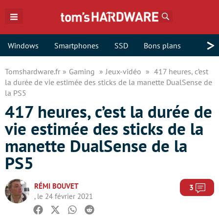
Rechercher
>
Windows
Smartphones
SSD
Bons plans
Tomshardware.fr
Gaming
Jeux-vidéo
417 heures, c’est
la durée de vie estimée des sticks de la manette DualSense de
la PS5
417 heures, c’est la durée de
vie estimée des sticks de la
manette DualSense de la
PS5
RÉMI BOUVET
Com
3
, le 24 février 2021
Facebook
Twitter
Whatsapp
Reddit