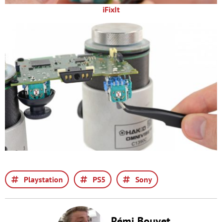
iFixIt
Playstation
PS5
Sony
Rémi Bouvet