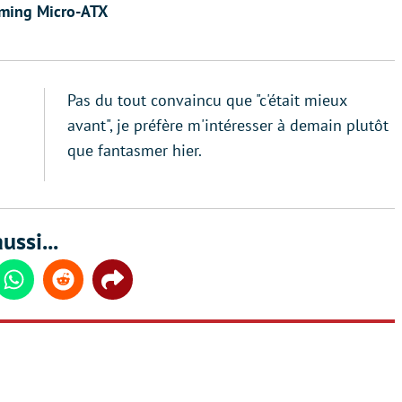
gaming Micro-ATX
Pas du tout convaincu que "c'était mieux
avant", je préfère m'intéresser à demain plutôt
que fantasmer hier.
ussi...
din
Whatsapp
Reddit
Share