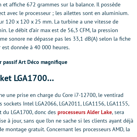
et affiche 672 grammes sur la balance. Il possède
ct avec le processeur ; les ailettes sont en aluminium.
ur 120 x 120 x 25 mm. La turbine a une vitesse de
in. Le débit d’air max est de 56,3 CFM, la pression
e sonore ne dépasse pas les 33,1 dB(A) selon la fiche
r est donnée à 40 000 heures.
r passif Art Déco magnifique
ocket LGA1700…
e une prise en charge du Core i7-12700, le ventirad
 les sockets Intel LGA2066, LGA2011, LGA1156, LGA1155,
rt du LGA1700, donc des
processeurs Alder Lake
, sera
 à jour, sans que l’on ne sache si les clients ayant déjà
 de montage gratuit. Concernant les processeurs AMD, la