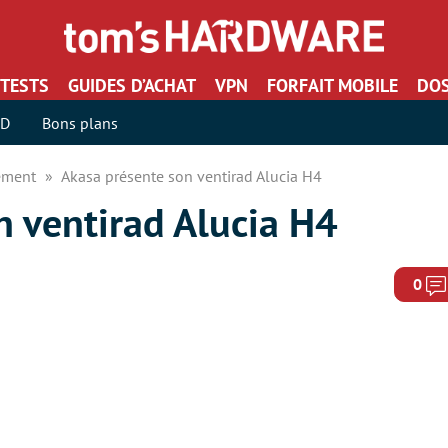
TESTS
GUIDES D’ACHAT
VPN
FORFAIT MOBILE
DOS
SD
Bons plans
sement
Akasa présente son ventirad Alucia H4
n ventirad Alucia H4
0