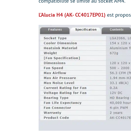
compatibilité se limite au socket AM4.
L’Alucia H4 (AK- CC4017EP01)
est propos