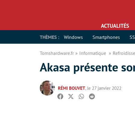
ACTUALITÉS
THÈMES :
Windows
Smartphones
S
Tomshardware.fr
Informatique
Refroidis
Akasa présente so
RÉMI BOUVET
, le 27 janvier 2022
Facebook
Twitter
Whatsapp
Reddit