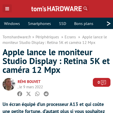
Rechercher
>
Windows
Smartphones
SSD
Bons plans
Tomshardware.fr
Périphériques
Ecrans
Apple lance le
moniteur Studio Display : Retina 5K et caméra 12 Mpx
Apple lance le moniteur
Studio Display : Retina 5K et
caméra 12 Mpx
RÉMI BOUVET
Com
0
, le 9 mars 2022
Facebook
Twitter
Whatsapp
Reddit
Un écran équipé d’un processeur A13 et qui coûte
une petite fortune, d’autant plus si vous souhaitez