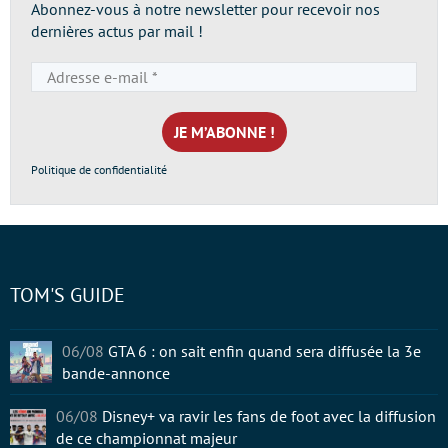
Abonnez-vous à notre newsletter pour recevoir nos
dernières actus par mail !
Adresse
e-
mail
*
Politique de confidentialité
TOM'S GUIDE
06/08
GTA 6 : on sait enfin quand sera diffusée la 3e
bande-annonce
06/08
Disney+ va ravir les fans de foot avec la diffusion
de ce championnat majeur