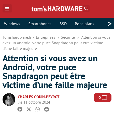
Rechercher
>
Windows
Smartphones
SSD
Bons plans
Tomshardware.fr
Entreprises
Sécurité
Attention si vous
avez un Android, votre puce Snapdragon peut être victime
d’une faille majeure
Attention si vous avez un
Android, votre puce
Snapdragon peut être
victime d’une faille majeure
CHARLES GOUIN-PEYROT
Com
0
, le 11 octobre 2024
Facebook
Twitter
Whatsapp
Reddit