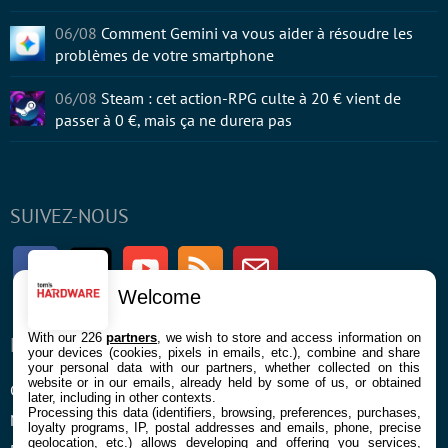
06/08
Comment Gemini va vous aider à résoudre les
problèmes de votre smartphone
06/08
Steam : cet action-RPG culte à 20 € vient de
passer à 0 €, mais ça ne durera pas
SUIVEZ-NOUS
Facebook
Twitter
Youtube
RSS
Newsletter
Welcome
With our 226
partners
, we wish to store and access information on
ENTREPRISE
À PROPOS
your devices (cookies, pixels in emails, etc.), combine and share
your personal data with our partners, whether collected on this
website or in our emails, already held by some of us, or obtained
Confidentialité et Cookies
Contact
later, including in other contexts.
Processing this data (identifiers, browsing, preferences, purchases,
Mentions légales et CGU
loyalty programs, IP, postal addresses and emails, phone, precise
geolocation, etc.) allows developing and offering you services,