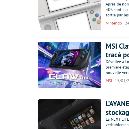
Après de nom
3DS sont sur 
sortie par le
Nintendo
2
MSI Cla
tracé p
Dévoilée à l'
première étap
nouvelle ver
MSI
15/01/
L’AYANE
stockag
La NEXT LITE
véritablement