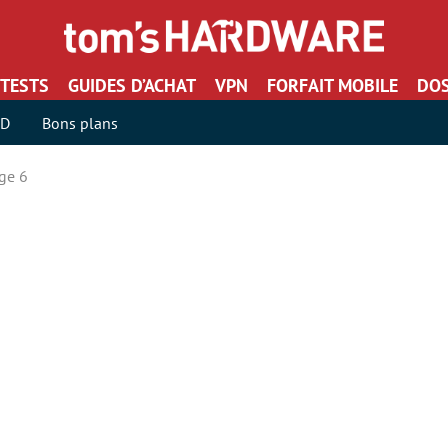
TESTS
GUIDES D’ACHAT
VPN
FORFAIT MOBILE
DOS
SD
Bons plans
ge 6