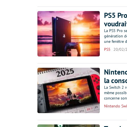
PS5 Pro
voudrai
La PS5 Pro se
génération de
une fenêtre d
PS5
20/02/
Nintend
la cons
La Switch 2 r
même possibl
concerne son
Nintendo Swi