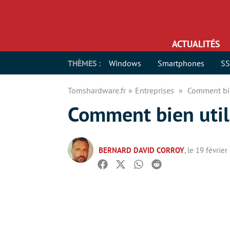
ACTUALITÉS
THÈMES :
Windows
Smartphones
S
Tomshardware.fr
Entreprises
Comment bie
Comment bien util
BERNARD DAVID CORROY
, le 19 févrie
Facebook
Twitter
Whatsapp
Reddit