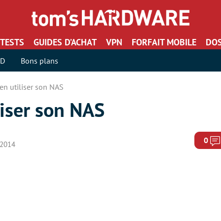
TESTS
GUIDES D’ACHAT
VPN
FORFAIT MOBILE
DOS
SD
Bons plans
n utiliser son NAS
iser son NAS
0
r 2014