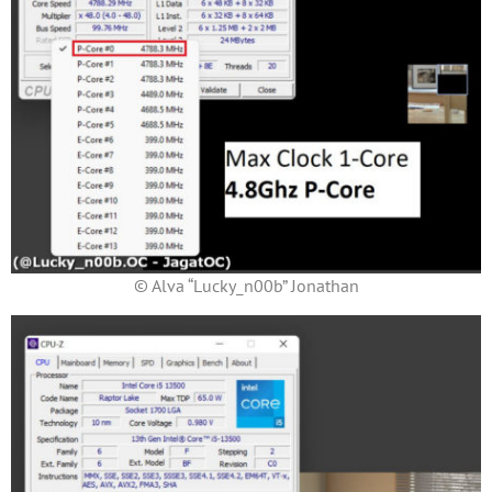
© Alva “Lucky_n00b” Jonathan