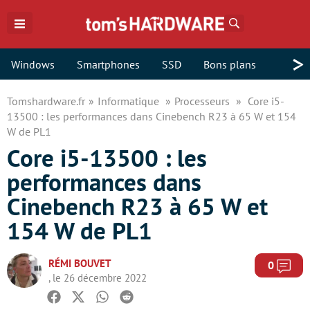
Rechercher
>
Windows
Smartphones
SSD
Bons plans
Tomshardware.fr
Informatique
Processeurs
Core i5-
13500 : les performances dans Cinebench R23 à 65 W et 154
W de PL1
Core i5-13500 : les
performances dans
Cinebench R23 à 65 W et
154 W de PL1
RÉMI BOUVET
Com
0
, le 26 décembre 2022
Facebook
Twitter
Whatsapp
Reddit