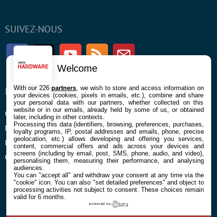
SUIVEZ-NOUS
Facebook
Twitter
Youtube
RSS
Newsletter
Welcome
With our 226
partners
, we wish to store and access information on
ENTREPRISE
À PROPOS
your devices (cookies, pixels in emails, etc.), combine and share
your personal data with our partners, whether collected on this
website or in our emails, already held by some of us, or obtained
Confidentialité et Cookies
Contact
later, including in other contexts.
Processing this data (identifiers, browsing, preferences, purchases,
Mentions légales et CGU
loyalty programs, IP, postal addresses and emails, phone, precise
geolocation, etc.) allows developing and offering you services,
Préférences Cookies
content, commercial offers and ads across your devices and
screens (including by email, post, SMS, phone, audio, and video),
Qui sommes nous
personalising them, measuring their performance, and analysing
audiences.
You can "accept all" and withdraw your consent at any time via the
"cookie" icon
. You can also "set detailed preferences" and object to
processing activities not subject to consent. These choices remain
valid for 6 months.
powered by