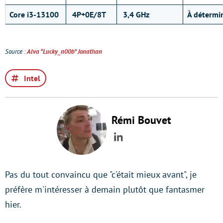
Core i3-13100
4P+0E/8T
3,4 GHz
À détermi
Source :
Alva “Lucky_n00b” Jonathan
Intel
Rémi Bouvet
LinkedIn
Pas du tout convaincu que "c'était mieux avant", je
préfère m'intéresser à demain plutôt que fantasmer
hier.