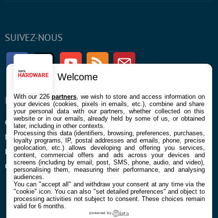
SUIVEZ-NOUS
Facebook
Twitter
Youtube
RSS
Newsletter
Welcome
With our 226
partners
, we wish to store and access information on
ENTREPRISE
À PROPOS
your devices (cookies, pixels in emails, etc.), combine and share
your personal data with our partners, whether collected on this
website or in our emails, already held by some of us, or obtained
Confidentialité et Cookies
Contact
later, including in other contexts.
Processing this data (identifiers, browsing, preferences, purchases,
Mentions légales et CGU
loyalty programs, IP, postal addresses and emails, phone, precise
geolocation, etc.) allows developing and offering you services,
Préférences Cookies
content, commercial offers and ads across your devices and
screens (including by email, post, SMS, phone, audio, and video),
Qui sommes nous
personalising them, measuring their performance, and analysing
audiences.
You can "accept all" and withdraw your consent at any time via the
"cookie" icon
. You can also "set detailed preferences" and object to
processing activities not subject to consent. These choices remain
valid for 6 months.
powered by