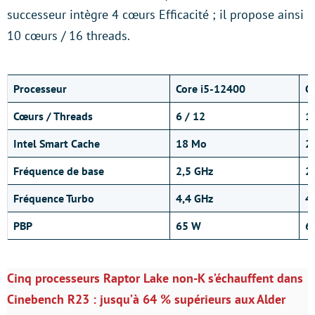
successeur intègre 4 cœurs Efficacité ; il propose ainsi
10 cœurs / 16 threads.
Processeur
Core i5-12400
C
Cœurs / Threads
6 / 12
1
Intel Smart Cache
18 Mo
2
Fréquence de base
2,5 GHz
2
Fréquence Turbo
4,4 GHz
4
PBP
65 W
6
Cinq processeurs Raptor Lake non-K s’échauffent dans
Cinebench R23 : jusqu’à 64 % supérieurs aux Alder