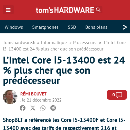
Rechercher
>
Windows
Smartphones
SSD
Bons plans
Tomshardware.fr
Informatique
Processeurs
L’Intel Core
i5-13400 est 24 % plus cher que son prédécesseur
L’Intel Core i5-13400 est 24
% plus cher que son
prédécesseur
RÉMI BOUVET
Com
0
, le 21 décembre 2022
Facebook
Twitter
Whatsapp
Reddit
ShopBLT a référencé les Core i5-13400F et Core i5-
13400 avec des tarifs de respectivement 216 et