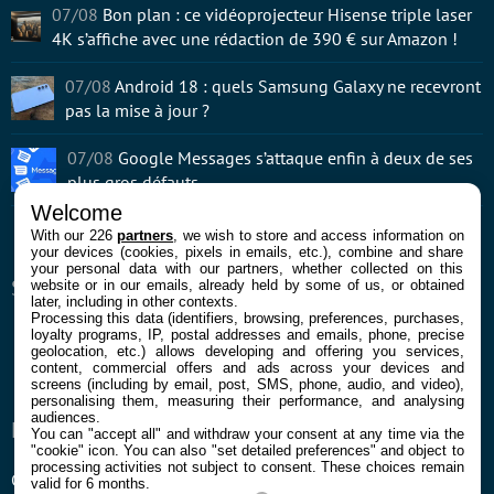
07/08
Bon plan : ce vidéoprojecteur Hisense triple laser
4K s’affiche avec une rédaction de 390 € sur Amazon !
07/08
Android 18 : quels Samsung Galaxy ne recevront
pas la mise à jour ?
07/08
Google Messages s’attaque enfin à deux de ses
plus gros défauts
Welcome
With our 226
partners
, we wish to store and access information on
your devices (cookies, pixels in emails, etc.), combine and share
your personal data with our partners, whether collected on this
SUIVEZ-NOUS
website or in our emails, already held by some of us, or obtained
later, including in other contexts.
Processing this data (identifiers, browsing, preferences, purchases,
Facebook
Twitter
Youtube
RSS
Newsletter
loyalty programs, IP, postal addresses and emails, phone, precise
geolocation, etc.) allows developing and offering you services,
content, commercial offers and ads across your devices and
screens (including by email, post, SMS, phone, audio, and video),
personalising them, measuring their performance, and analysing
audiences.
ENTREPRISE
À PROPOS
You can "accept all" and withdraw your consent at any time via the
"cookie" icon
. You can also "set detailed preferences" and object to
processing activities not subject to consent. These choices remain
Confidentialité et Cookies
Contact
valid for 6 months.