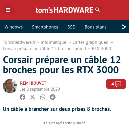
Rechercher
>
Windows
Smartphones
SSD
Bons plans
Tomshardware.fr
Informatique
Cartes graphiques
Corsair prépare un câble 12 broches pour les RTX 3000
Corsair prépare un câble 12
broches pour les RTX 3000
RÉMI BOUVET
Com
4
, le 8 septembre 2020
Facebook
Twitter
Whatsapp
Reddit
Un câble à brancher sur deux prises 8 broches.