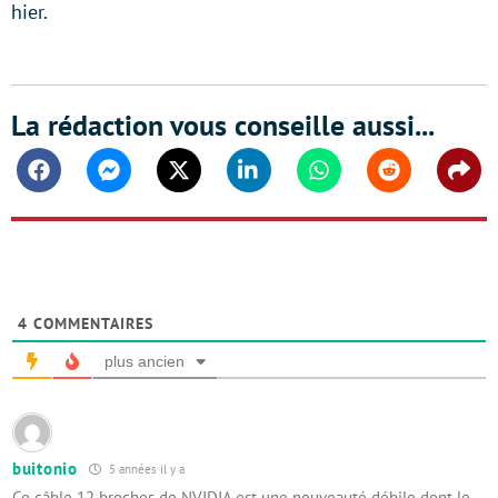
hier.
La rédaction vous conseille aussi...
Facebook
Messenger
Twitter
Linkedin
Whatsapp
Reddit
Shar
4
COMMENTAIRES
plus ancien
buitonio
5 années il y a
Ce câble 12 broches de NVIDIA est une nouveauté débile dont le