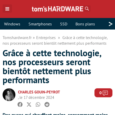
Rechercher
>
Windows
Smartphones
SSD
Bons plans
Tomshardware.fr
Entreprises
Grâce à cette technologie,
nos processeurs seront bientôt nettement plus performants
Grâce à cette technologie,
nos processeurs seront
bientôt nettement plus
performants
CHARLES GOUIN-PEYROT
Com
0
, le 17 décembre 2024
Facebook
Twitter
Whatsapp
Reddit