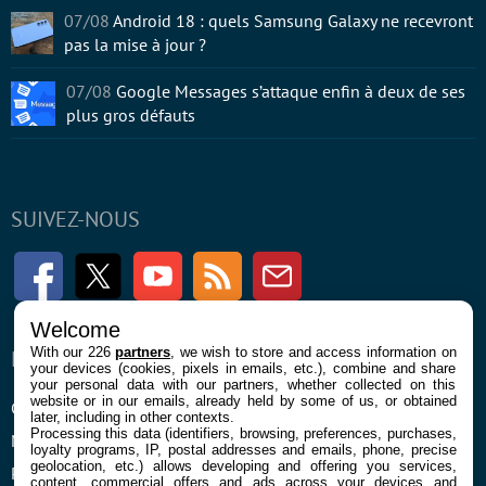
07/08
Android 18 : quels Samsung Galaxy ne recevront
pas la mise à jour ?
07/08
Google Messages s’attaque enfin à deux de ses
plus gros défauts
SUIVEZ-NOUS
Facebook
Twitter
Youtube
RSS
Newsletter
Welcome
With our 226
partners
, we wish to store and access information on
ENTREPRISE
À PROPOS
your devices (cookies, pixels in emails, etc.), combine and share
your personal data with our partners, whether collected on this
website or in our emails, already held by some of us, or obtained
Confidentialité et Cookies
Contact
later, including in other contexts.
Processing this data (identifiers, browsing, preferences, purchases,
Mentions légales et CGU
loyalty programs, IP, postal addresses and emails, phone, precise
geolocation, etc.) allows developing and offering you services,
Préférences Cookies
content, commercial offers and ads across your devices and