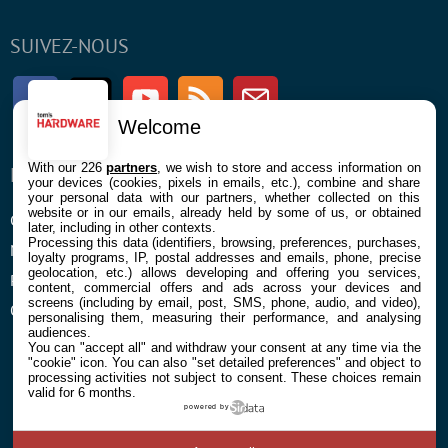
SUIVEZ-NOUS
Facebook
Twitter
Youtube
RSS
Newsletter
Welcome
With our 226
partners
, we wish to store and access information on
ENTREPRISE
À PROPOS
your devices (cookies, pixels in emails, etc.), combine and share
your personal data with our partners, whether collected on this
website or in our emails, already held by some of us, or obtained
Confidentialité et Cookies
Contact
later, including in other contexts.
Processing this data (identifiers, browsing, preferences, purchases,
Mentions légales et CGU
loyalty programs, IP, postal addresses and emails, phone, precise
geolocation, etc.) allows developing and offering you services,
Préférences Cookies
content, commercial offers and ads across your devices and
screens (including by email, post, SMS, phone, audio, and video),
Qui sommes nous
personalising them, measuring their performance, and analysing
audiences.
You can "accept all" and withdraw your consent at any time via the
"cookie" icon
. You can also "set detailed preferences" and object to
processing activities not subject to consent. These choices remain
valid for 6 months.
powered by
© 2026 Galaxie Media Tous droits réservés