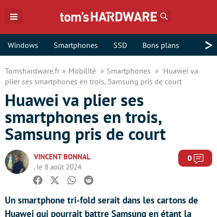
Rechercher
>
Windows
Smartphones
SSD
Bons plans
Tomshardware.fr
Mobilité
Smartphones
Huawei va
plier ses smartphones en trois, Samsung pris de court
Huawei va plier ses
smartphones en trois,
Samsung pris de court
VINCENT BONNAL
Com
0
, le 8 août 2024
Facebook
Twitter
Whatsapp
Reddit
Un smartphone tri-fold serait dans les cartons de
Huawei qui pourrait battre Samsung en étant la