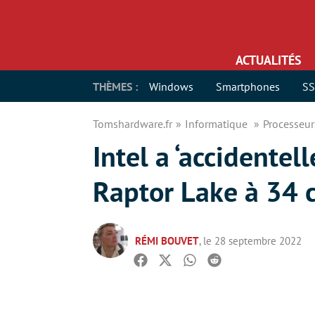
ACTUALITÉS
THÈMES :
Windows
Smartphones
S
Tomshardware.fr
Informatique
Processeu
Intel a ‘accidente
Raptor Lake à 34 
RÉMI BOUVET
, le 28 septembre 2022
Facebook
Twitter
Whatsapp
Reddit