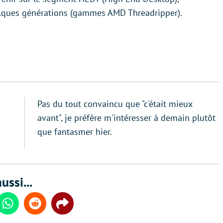
lques générations (gammes AMD Threadripper).
Pas du tout convaincu que "c'était mieux
avant", je préfère m'intéresser à demain plutôt
que fantasmer hier.
ussi...
din
Whatsapp
Reddit
Share