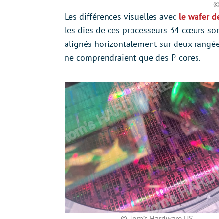
©
Les différences visuelles avec
le wafer d
les dies de ces processeurs 34 cœurs so
alignés horizontalement sur deux rangée
ne comprendraient que des P-cores.
© Tom’s Hardware US