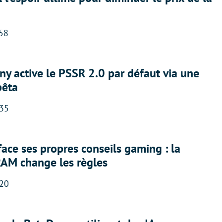
:58
ny active le PSSR 2.0 par défaut via une
bêta
:35
face ses propres conseils gaming : la
RAM change les règles
:20