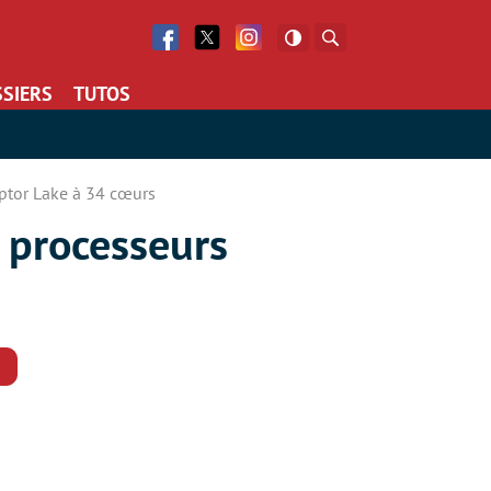
Facebook
Twitter
Facebook
Rechercher
SIERS
TUTOS
aptor Lake à 34 cœurs
e processeurs
Commentaires