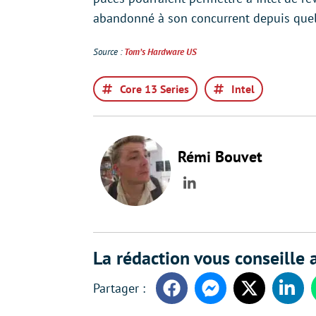
abandonné à son concurrent depuis que
Source :
Tom’s Hardware US
Core 13 Series
Intel
Rémi Bouvet
LinkedIn
La rédaction vous conseille a
Facebook
Messenger
Twitter
Linke