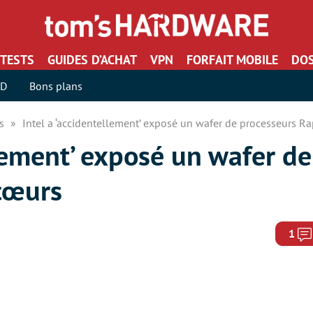
TESTS
GUIDES D’ACHAT
VPN
FORFAIT MOBILE
DOS
SD
Bons plans
rs
Intel a ‘accidentellement’ exposé un wafer de processeurs R
llement’ exposé un wafer d
cœurs
1