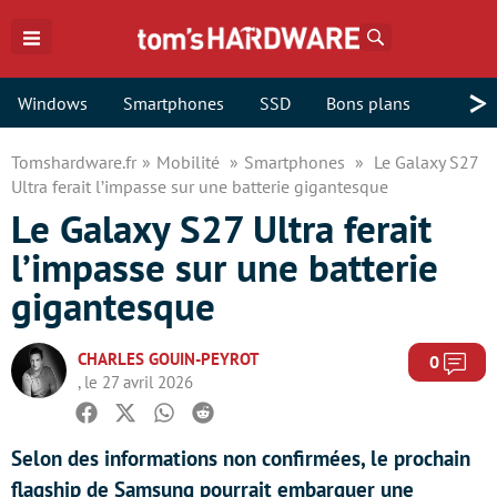
Rechercher
>
Windows
Smartphones
SSD
Bons plans
Tomshardware.fr
Mobilité
Smartphones
Le Galaxy S27
Ultra ferait l’impasse sur une batterie gigantesque
Le Galaxy S27 Ultra ferait
l’impasse sur une batterie
gigantesque
CHARLES GOUIN-PEYROT
Com
0
, le 27 avril 2026
Facebook
Twitter
Whatsapp
Reddit
Selon des informations non confirmées, le prochain
flagship de Samsung pourrait embarquer une