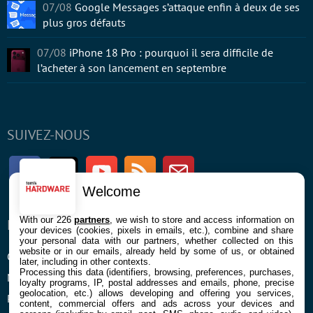
07/08
Google Messages s’attaque enfin à deux de ses
plus gros défauts
07/08
iPhone 18 Pro : pourquoi il sera difficile de
l’acheter à son lancement en septembre
SUIVEZ-NOUS
Facebook
Twitter
Youtube
RSS
Newsletter
Welcome
With our 226
partners
, we wish to store and access information on
ENTREPRISE
À PROPOS
your devices (cookies, pixels in emails, etc.), combine and share
your personal data with our partners, whether collected on this
website or in our emails, already held by some of us, or obtained
Confidentialité et Cookies
Contact
later, including in other contexts.
Processing this data (identifiers, browsing, preferences, purchases,
Mentions légales et CGU
loyalty programs, IP, postal addresses and emails, phone, precise
geolocation, etc.) allows developing and offering you services,
Préférences Cookies
content, commercial offers and ads across your devices and