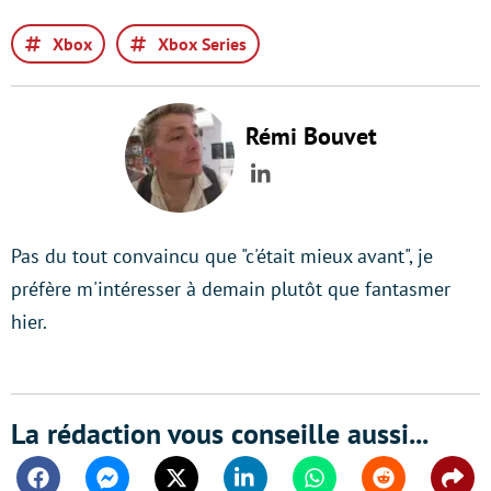
Xbox
Xbox Series
Rémi Bouvet
LinkedIn
Pas du tout convaincu que "c'était mieux avant", je
préfère m'intéresser à demain plutôt que fantasmer
hier.
La rédaction vous conseille aussi...
Facebook
Messenger
Twitter
Linkedin
Whatsapp
Reddit
Shar