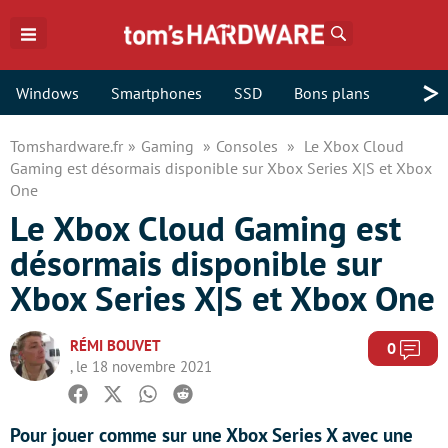
Rechercher
>
Windows
Smartphones
SSD
Bons plans
Tomshardware.fr
Gaming
Consoles
Le Xbox Cloud
Gaming est désormais disponible sur Xbox Series X|S et Xbox
One
Le Xbox Cloud Gaming est
désormais disponible sur
Xbox Series X|S et Xbox One
RÉMI BOUVET
Com
0
, le 18 novembre 2021
Facebook
Twitter
Whatsapp
Reddit
Pour jouer comme sur une Xbox Series X avec une