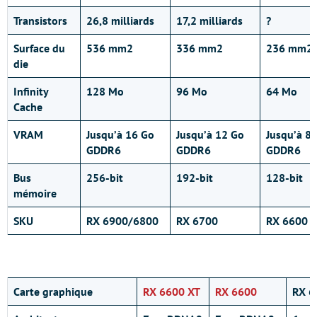
Transistors
26,8 milliards
17,2 milliards
?
Surface du
536 mm2
336 mm2
236 mm2
die
Infinity
128 Mo
96 Mo
64 Mo
Cache
VRAM
Jusqu’à 16 Go
Jusqu’à 12 Go
Jusqu’à 8
GDDR6
GDDR6
GDDR6
Bus
256-bit
192-bit
128-bit
mémoire
SKU
RX 6900/6800
RX 6700
RX 6600
Carte graphique
RX 6600 XT
RX 6600
RX 6