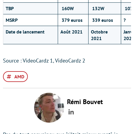
TBP
160W
132W
107
MSRP
379 euros
339 euros
?
Date de lancement
Août 2021
Octobre
Janvi
2021
202
Source : VideoCardz 1, VideoCardz 2
AMD
Rémi Bouvet
LinkedIn