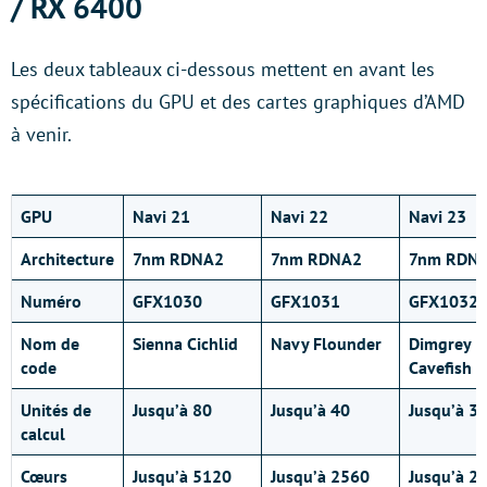
/ RX 6400
Les deux tableaux ci-dessous mettent en avant les
spécifications du GPU et des cartes graphiques d’AMD
à venir.
GPU
Navi 21
Navi 22
Navi 23
Architecture
7nm RDNA2
7nm RDNA2
7nm RDN
Numéro
GFX1030
GFX1031
GFX1032
Nom de
Sienna Cichlid
Navy Flounder
Dimgrey
code
Cavefish
Unités de
Jusqu’à 80
Jusqu’à 40
Jusqu’à 3
calcul
Cœurs
Jusqu’à 5120
Jusqu’à 2560
Jusqu’à 2