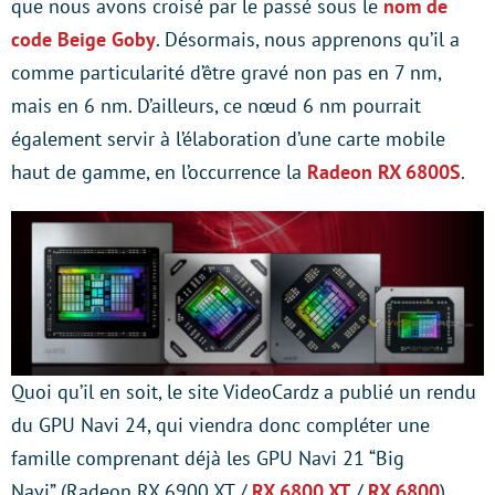
que nous avons croisé par le passé sous le
nom de
code Beige Goby
. Désormais, nous apprenons qu’il a
comme particularité d’être gravé non pas en 7 nm,
mais en 6 nm. D’ailleurs, ce nœud 6 nm pourrait
également servir à l’élaboration d’une carte mobile
haut de gamme, en l’occurrence la
Radeon RX 6800S
.
Quoi qu’il en soit, le site VideoCardz a publié un rendu
du GPU Navi 24, qui viendra donc compléter une
famille comprenant déjà les GPU Navi 21 “Big
Navi” (Radeon RX 6900 XT /
RX 6800 XT
/
RX 6800
),