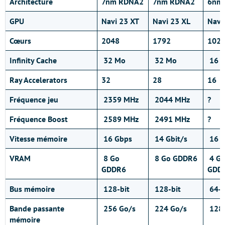
Architecture
7nm RDNA2
7nm RDNA2
6nm
GPU
Navi 23 XT
Navi 23 XL
Navi
Cœurs
2048
1792
102
Infinity Cache
32 Mo
32 Mo
16 
Ray Accelerators
32
28
16
Fréquence jeu
2359 MHz
2044 MHz
?
Fréquence Boost
2589 MHz
2491 MHz
?
Vitesse mémoire
16 Gbps
14 Gbit/s
16 G
VRAM
8 Go
8 Go GDDR6
4 G
GDDR6
GDD
Bus mémoire
128-bit
128-bit
64-b
Bande passante
256 Go/s
224 Go/s
128 
mémoire