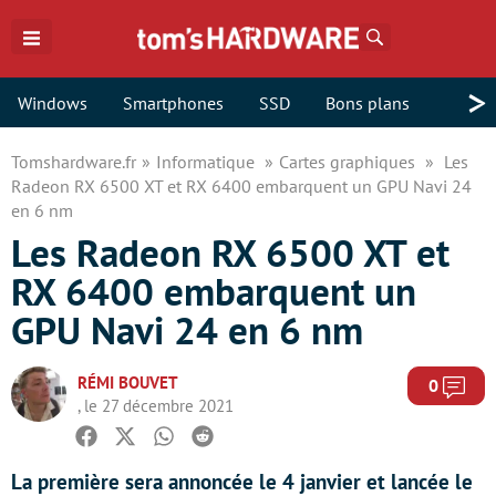
Rechercher
>
Windows
Smartphones
SSD
Bons plans
Tomshardware.fr
Informatique
Cartes graphiques
Les
Radeon RX 6500 XT et RX 6400 embarquent un GPU Navi 24
en 6 nm
Les Radeon RX 6500 XT et
RX 6400 embarquent un
GPU Navi 24 en 6 nm
RÉMI BOUVET
Com
0
, le 27 décembre 2021
Facebook
Twitter
Whatsapp
Reddit
La première sera annoncée le 4 janvier et lancée le