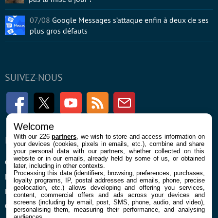
07/08
Google Messages s’attaque enfin à deux de ses
plus gros défauts
SUIVEZ-NOUS
Facebook
Twitter
Youtube
RSS
Newsletter
Welcome
With our 226
partners
, we wish to store and access information on
ENTREPRISE
À PROPOS
your devices (cookies, pixels in emails, etc.), combine and share
your personal data with our partners, whether collected on this
website or in our emails, already held by some of us, or obtained
Confidentialité et Cookies
Contact
later, including in other contexts.
Processing this data (identifiers, browsing, preferences, purchases,
Mentions légales et CGU
loyalty programs, IP, postal addresses and emails, phone, precise
geolocation, etc.) allows developing and offering you services,
Préférences Cookies
content, commercial offers and ads across your devices and
screens (including by email, post, SMS, phone, audio, and video),
Qui sommes nous
personalising them, measuring their performance, and analysing
audiences.