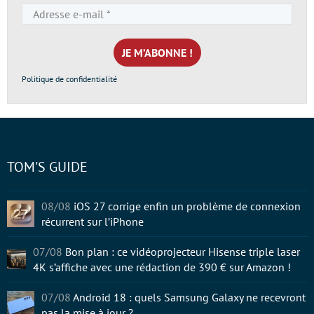
Adresse
e-
mail
*
Politique de confidentialité
TOM'S GUIDE
08/08
iOS 27 corrige enfin un problème de connexion
récurrent sur l’iPhone
07/08
Bon plan : ce vidéoprojecteur Hisense triple laser
4K s’affiche avec une rédaction de 390 € sur Amazon !
07/08
Android 18 : quels Samsung Galaxy ne recevront
pas la mise à jour ?