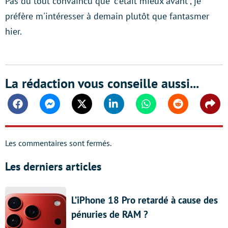
Pas du tout convaincu que "c'était mieux avant", je
préfère m'intéresser à demain plutôt que fantasmer
hier.
La rédaction vous conseille aussi...
Facebook
Messenger
Twitter
Linkedin
Whatsapp
Reddit
Shar
Les commentaires sont fermés.
Les derniers articles
L’iPhone 18 Pro retardé à cause des
pénuries de RAM ?