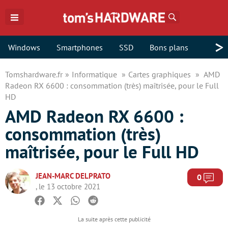
Rechercher
>
Windows
Smartphones
SSD
Bons plans
Tomshardware.fr
Informatique
Cartes graphiques
AMD
Radeon RX 6600 : consommation (très) maîtrisée, pour le Full
HD
AMD Radeon RX 6600 :
consommation (très)
maîtrisée, pour le Full HD
JEAN-MARC DELPRATO
Com
0
, le 13 octobre 2021
Facebook
Twitter
Whatsapp
Reddit