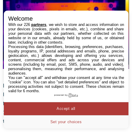
Welcome
With our 226
partners
, we wish to store and access information on
your devices (cookies, pixels in emails, etc.), combine and share
your personal data with our partners, whether collected on this
website or in our emails, already held by some of us, or obtained
later, including in other contexts.
Processing this data (identifiers, browsing, preferences, purchases,
loyalty programs, IP, postal addresses and emails, phone, precise
geolocation, etc.) allows developing and offering you services,
content, commercial offers and ads across your devices and
screens (including by email, post, SMS, phone, audio, and video),
personalising them, measuring their performance, and analysing
La consommation en overclocking à 2700 MHz
audiences.
You can "accept all" and withdraw your consent at any time via the
"cookie" icon
. You can also "set detailed preferences" and object to
La Radeon RX 6600 est un bon candidat à
processing activities not subject to consent. These choices remain
valid for 6 months.
l’overclocking. Nous sommes parvenus à atteindre une
powered by
fréquence maximale de 2700 MHz côté GPU, et de
Accept all
1900 MHz côté mémoire, au prix d’une hausse de la
température jusqu’à 86°C.
Set your choices