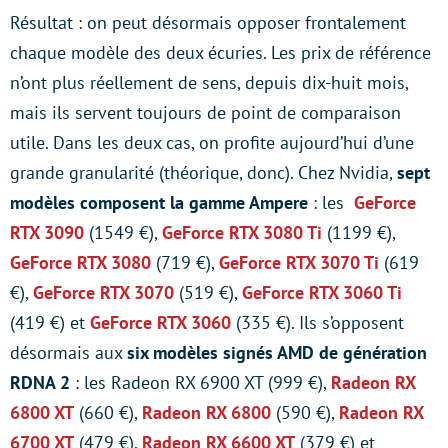
Résultat : on peut désormais opposer frontalement
chaque modèle des deux écuries. Les prix de référence
n’ont plus réellement de sens, depuis dix-huit mois,
mais ils servent toujours de point de comparaison
utile. Dans les deux cas, on profite aujourd’hui d’une
grande granularité (théorique, donc). Chez Nvidia,
sept
modèles composent la gamme Ampere
: les
GeForce
RTX 3090
(1549 €),
GeForce RTX 3080 Ti
(1199 €),
GeForce RTX 3080
(719 €),
GeForce RTX 3070 Ti
(619
€),
GeForce RTX 3070
(519 €),
GeForce RTX 3060 Ti
(419 €) et
GeForce RTX 3060
(335 €). Ils s’opposent
désormais aux
six modèles signés AMD
de génération
RDNA 2
: les Radeon RX 6900 XT (999 €),
Radeon R
X
6800 XT
(660 €),
Radeon RX 6800
(590 €),
Radeon RX
6700 XT
(479 €),
Radeon RX 6600 XT
(379 €) et