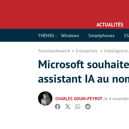
ACTUALITÉS
THÈMES :
Windows
Smartphones
S
Tomshardware.fr
Entreprises
Intelligence 
Microsoft souhaite
assistant IA au no
CHARLES GOUIN-PEYROT
, le 4 novemb
Facebook
Twitter
Whatsapp
Reddit