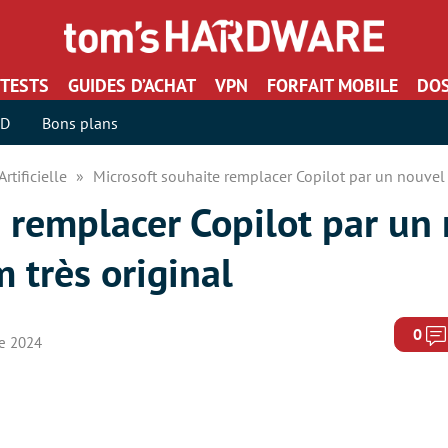
TESTS
GUIDES D’ACHAT
VPN
FORFAIT MOBILE
DOS
SD
Bons plans
Artificielle
Microsoft souhaite remplacer Copilot par un nouvel 
 remplacer Copilot par un
m très original
0
re 2024