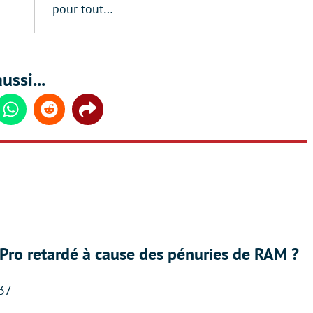
pour tout…
ussi...
din
Whatsapp
Reddit
Share
Pro retardé à cause des pénuries de RAM ?
:37