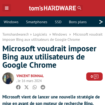
Rechercher
>
Windows
Smartphones
SSD
Bons plans
Tomshardware.fr
Logiciels
Windows
Microsoft voudrait
imposer Bing aux utilisateurs de Google Chrome
Microsoft voudrait imposer
Bing aux utilisateurs de
Google Chrome
VINCENT BONNAL
Com
0
, le 16 mars 2024
Facebook
Twitter
Whatsapp
Reddit
Microsoft vient de lancer une nouvelle stratégie de
mise en avant de son moteur de recherche Bing.