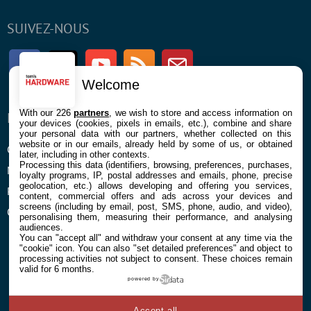
SUIVEZ-NOUS
Facebook
Twitter
Youtube
RSS
Newsletter
Welcome
With our 226
partners
, we wish to store and access information on
ENTREPRISE
À PROPOS
your devices (cookies, pixels in emails, etc.), combine and share
your personal data with our partners, whether collected on this
website or in our emails, already held by some of us, or obtained
Confidentialité et Cookies
Contact
later, including in other contexts.
Processing this data (identifiers, browsing, preferences, purchases,
Mentions légales et CGU
loyalty programs, IP, postal addresses and emails, phone, precise
geolocation, etc.) allows developing and offering you services,
Préférences Cookies
content, commercial offers and ads across your devices and
screens (including by email, post, SMS, phone, audio, and video),
Qui sommes nous
personalising them, measuring their performance, and analysing
audiences.
You can "accept all" and withdraw your consent at any time via the
"cookie" icon
. You can also "set detailed preferences" and object to
processing activities not subject to consent. These choices remain
valid for 6 months.
powered by
© 2026 Galaxie Media Tous droits réservés
Accept all