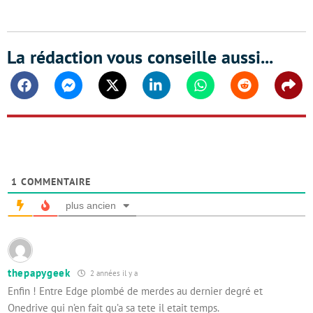
La rédaction vous conseille aussi...
Facebook
Messenger
Twitter
Linkedin
Whatsapp
Reddit
Shar
1
COMMENTAIRE
plus ancien
thepapygeek
2 années il y a
Enfin ! Entre Edge plombé de merdes au dernier degré et
Onedrive qui n’en fait qu’a sa tete il etait temps.