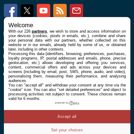
Facebook
Twitter
Youtube
RSS
Newsletter
Welcome
With our 226
partners
, we wish to store and access information on
ENTREPRISE
À PROPOS
your devices (cookies, pixels in emails, etc.), combine and share
your personal data with our partners, whether collected on this
website or in our emails, already held by some of us, or obtained
Confidentialité et Cookies
Contact
later, including in other contexts.
Processing this data (identifiers, browsing, preferences, purchases,
Mentions légales et CGU
loyalty programs, IP, postal addresses and emails, phone, precise
geolocation, etc.) allows developing and offering you services,
Préférences Cookies
content, commercial offers and ads across your devices and
screens (including by email, post, SMS, phone, audio, and video),
Qui sommes nous
personalising them, measuring their performance, and analysing
audiences.
You can "accept all" and withdraw your consent at any time via the
"cookie" icon
. You can also "set detailed preferences" and object to
processing activities not subject to consent. These choices remain
valid for 6 months.
powered by
© 2026 Galaxie Media Tous droits réservés
Accept all
Set your choices