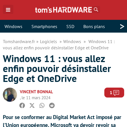
Rechercher
>
Windows
Smartphones
SSD
Bons plans
Tomshardware.fr
Logiciels
Windows
Windows 11 :
vous allez enfin pouvoir désinstaller Edge et OneDrive
Windows 11 : vous allez
enfin pouvoir désinstaller
Edge et OneDrive
VINCENT BONNAL
Com
1
, le 11 mars 2024
Facebook
Twitter
Whatsapp
Reddit
Pour se conformer au Digital Market Act imposé par
l’Union européenne, Microsoft va devoir revoir sa