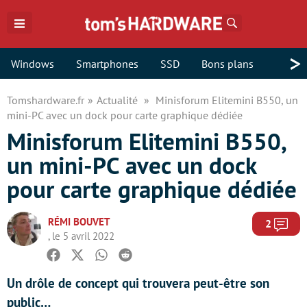
Rechercher
>
Windows
Smartphones
SSD
Bons plans
Tomshardware.fr
Actualité
Minisforum Elitemini B550, un
mini-PC avec un dock pour carte graphique dédiée
Minisforum Elitemini B550,
un mini-PC avec un dock
pour carte graphique dédiée
RÉMI BOUVET
Com
2
, le 5 avril 2022
Facebook
Twitter
Whatsapp
Reddit
Un drôle de concept qui trouvera peut-être son
public…