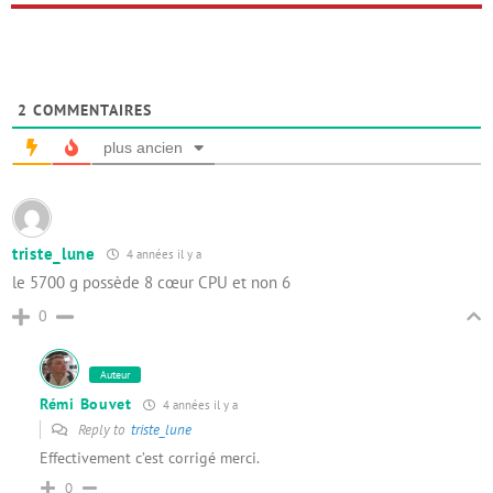
2
COMMENTAIRES
plus ancien
triste_lune
4 années il y a
le 5700 g possède 8 cœur CPU et non 6
0
Auteur
Rémi Bouvet
4 années il y a
Reply to
triste_lune
Effectivement c’est corrigé merci.
0