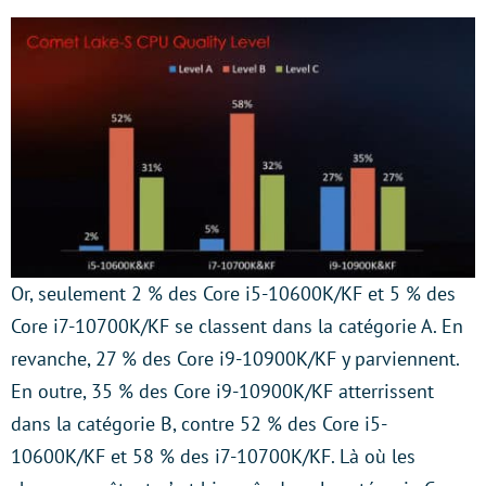
Or, seulement 2 % des Core i5-10600K/KF et 5 % des
Core i7-10700K/KF se classent dans la catégorie A. En
revanche, 27 % des Core i9-10900K/KF y parviennent.
En outre, 35 % des Core i9-10900K/KF atterrissent
dans la catégorie B, contre 52 % des Core i5-
10600K/KF et 58 % des i7-10700K/KF. Là où les