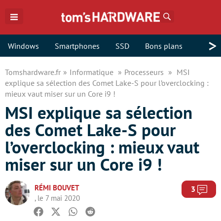
Rechercher
>
Windows
Smartphones
SSD
Bons plans
Tomshardware.fr
Informatique
Processeurs
MSI
explique sa sélection des Comet Lake-S pour l’overclocking :
mieux vaut miser sur un Core i9 !
MSI explique sa sélection
des Comet Lake-S pour
l’overclocking : mieux vaut
miser sur un Core i9 !
RÉMI BOUVET
Com
3
, le 7 mai 2020
Facebook
Twitter
Whatsapp
Reddit