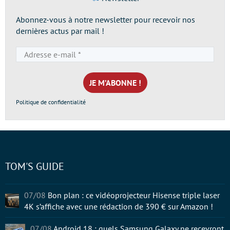
Abonnez-vous à notre newsletter pour recevoir nos
dernières actus par mail !
Adresse
e-
mail
*
Politique de confidentialité
TOM'S GUIDE
07/08
Bon plan : ce vidéoprojecteur Hisense triple laser
4K s’affiche avec une rédaction de 390 € sur Amazon !
07/08
Android 18 : quels Samsung Galaxy ne recevront