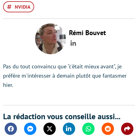
NVIDIA
Rémi Bouvet
LinkedIn
Pas du tout convaincu que "c'était mieux avant", je
préfère m'intéresser à demain plutôt que fantasmer
hier.
La rédaction vous conseille aussi...
Facebook
Messenger
Twitter
Linkedin
Whatsapp
Reddit
Shar