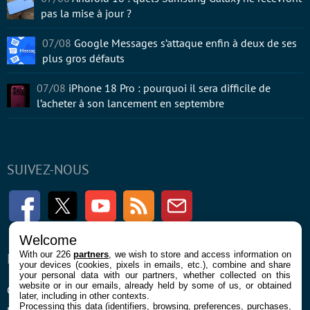
pas la mise à jour ?
07/08
Google Messages s’attaque enfin à deux de ses
plus gros défauts
07/08
iPhone 18 Pro : pourquoi il sera difficile de
l’acheter à son lancement en septembre
SUIVEZ-NOUS
Facebook
Twitter
Youtube
RSS
Newsletter
Welcome
With our 226
partners
, we wish to store and access information on
ENTREPRISE
À PROPOS
your devices (cookies, pixels in emails, etc.), combine and share
your personal data with our partners, whether collected on this
website or in our emails, already held by some of us, or obtained
Confidentialité et Cookies
Contact
later, including in other contexts.
Processing this data (identifiers, browsing, preferences, purchases,