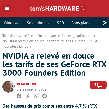
Rechercher
>
Windows
Smartphones
SSD
Bons plans
Tomshardware.fr
Informatique
Cartes graphiques
NVIDIA a relevé en douce les tarifs de ses GeForce RTX 3000
Founders Edition
NVIDIA a relevé en douce
les tarifs de ses GeForce RTX
3000 Founders Edition
RÉMI BOUVET
Com
3
, le 22 janvier 2022
Facebook
Twitter
Whatsapp
Reddit
Des hausses de prix comprises entre 4,7 % (RTX