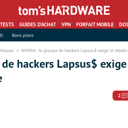
TESTS
GUIDES D’ACHAT
VPN
FORFAIT MOBILE
DOS
SD
Bons plans
aphiques
NVIDIA : le groupe de hackers Lapsus$ exige le retrait
 de hackers Lapsus$ exige 
e
2