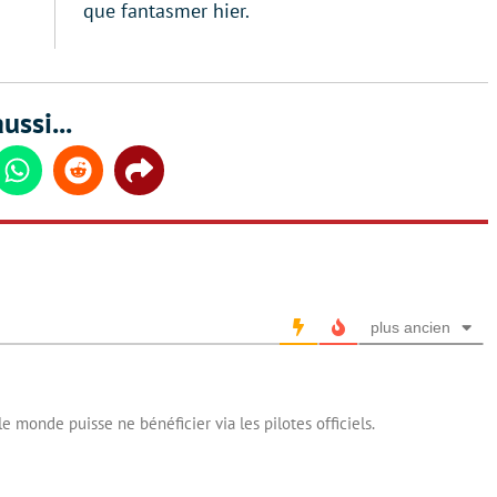
que fantasmer hier.
ussi...
din
Whatsapp
Reddit
Share
plus ancien
le monde puisse ne bénéficier via les pilotes officiels.