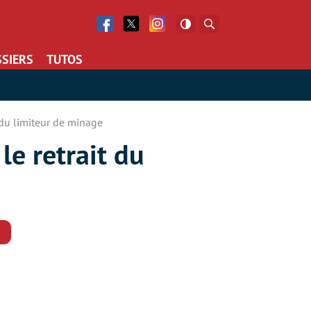
Facebook
Twitter
Facebook
Rechercher
SIERS
TUTOS
 du limiteur de minage
le retrait du
Commentaires