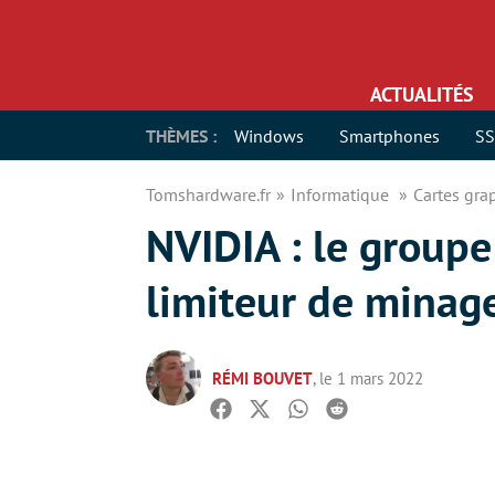
ACTUALITÉS
THÈMES :
Windows
Smartphones
S
Tomshardware.fr
Informatique
Cartes gr
NVIDIA : le groupe
limiteur de minag
RÉMI BOUVET
, le 1 mars 2022
Facebook
Twitter
Whatsapp
Reddit