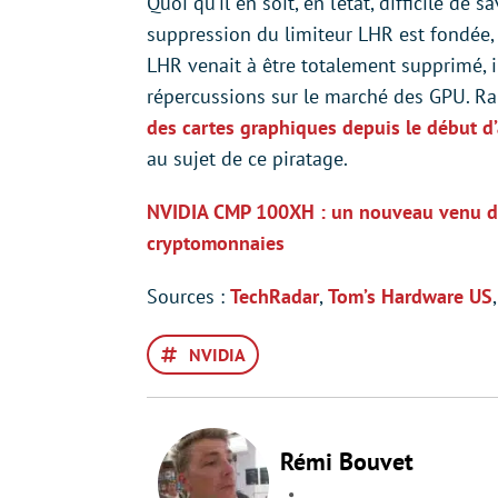
Quoi qu’il en soit, en l’état, difficile de
suppression du limiteur LHR est fondée, o
LHR venait à être totalement supprimé, il
répercussions sur le marché des GPU. R
des cartes graphiques depuis le début d
au sujet de ce piratage.
NVIDIA CMP 100XH : un nouveau venu d
cryptomonnaies
Sources :
TechRadar
,
Tom’s Hardware US
NVIDIA
Rémi Bouvet