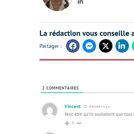
LinkedIn
La rédaction vous conseille a
Facebook
Messenger
Twitter
Linke
2
COMMENTAIRES
Vincent
4 années il y a
Peut-être qu’ils souhaitent que tous 
0