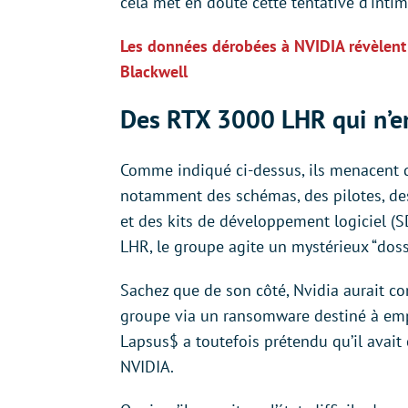
cela met en doute cette tentative d’intim
Les données dérobées à NVIDIA révèlent 
Blackwell
Des RTX 3000 LHR qui n’en
Comme indiqué ci-dessus, ils menacent de
notamment des schémas, des pilotes, des 
et des kits de développement logiciel (S
LHR, le groupe agite un mystérieux “doss
Sachez que de son côté, Nvidia aurait con
groupe via un ransomware destiné à emp
Lapsus$ a toutefois prétendu qu’il avait
NVIDIA.