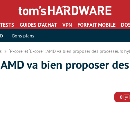
TESTS
GUIDES D’ACHAT
VPN
FORFAIT MOBILE
DOS
SD
Bons plans
rs
‘P-core’ et ‘E-core’ : AMD va bien proposer des processeurs hy
’ : AMD va bien proposer de
0