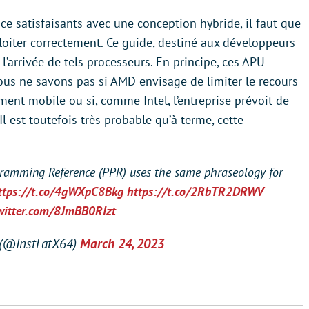
e satisfaisants avec une conception hybride, il faut que
loiter correctement. Ce guide, destiné aux développeurs
 l’arrivée de tels processeurs. En principe, ces APU
Nous ne savons pas si AMD envisage de limiter le recours
ent mobile ou si, comme Intel, l’entreprise prévoit de
l est toutefois très probable qu’à terme, cette
ramming Reference (PPR) uses the same phraseology for
ttps://t.co/4gWXpC8Bkg
https://t.co/2RbTR2DRWV
twitter.com/8JmBB0RIzt
 (@InstLatX64)
March 24, 2023