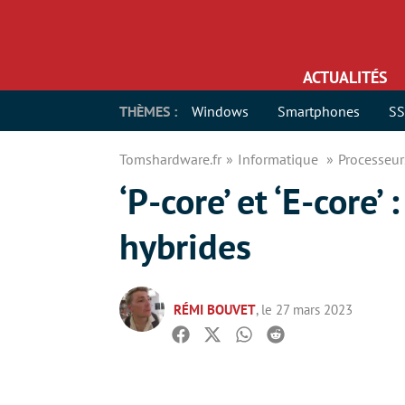
ACTUALITÉS
THÈMES :
Windows
Smartphones
S
Tomshardware.fr
Informatique
Processeu
‘P-core’ et ‘E-core
hybrides
RÉMI BOUVET
, le 27 mars 2023
Facebook
Twitter
Whatsapp
Reddit