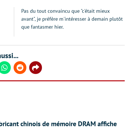
Pas du tout convaincu que "c'était mieux
avant", je préfère m'intéresser à demain plutôt
que fantasmer hier.
ussi...
din
Whatsapp
Reddit
Share
abricant chinois de mémoire DRAM affiche