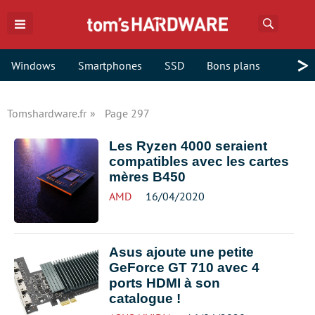
Recherch
>
Windows
Smartphones
SSD
Bons plans
Tomshardware.fr
Page 297
Les Ryzen 4000 seraient
compatibles avec les cartes
mères B450
AMD
16/04/2020
Asus ajoute une petite
GeForce GT 710 avec 4
ports HDMI à son
catalogue !