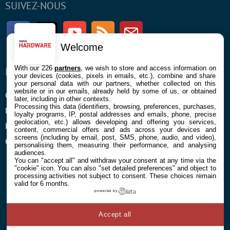
SUIVEZ-NOUS
Facebook
Twitter
Youtube
RSS
Newsletter
Welcome
With our 226
partners
, we wish to store and access information on
ENTREPRISE
À PROPOS
your devices (cookies, pixels in emails, etc.), combine and share
your personal data with our partners, whether collected on this
website or in our emails, already held by some of us, or obtained
Confidentialité et Cookies
Contact
later, including in other contexts.
Processing this data (identifiers, browsing, preferences, purchases,
Mentions légales et CGU
loyalty programs, IP, postal addresses and emails, phone, precise
geolocation, etc.) allows developing and offering you services,
Préférences Cookies
content, commercial offers and ads across your devices and
screens (including by email, post, SMS, phone, audio, and video),
Qui sommes nous
personalising them, measuring their performance, and analysing
audiences.
You can "accept all" and withdraw your consent at any time via the
"cookie" icon
. You can also "set detailed preferences" and object to
processing activities not subject to consent. These choices remain
valid for 6 months.
powered by
© 2026 Galaxie Media Tous droits réservés
Accept all