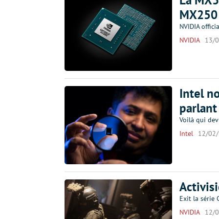
La MX35
MX250
NVIDIA offici
NVIDIA
13/
Intel n
parlant
Voilà qui dev
Intel
12/02
Activis
Exit la série
NVIDIA
12/