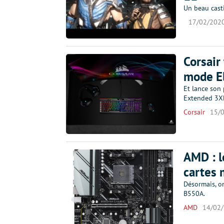
Un beau cast
17/02/202
Corsair
mode El
Et lance son
Extended 3X
Corsair
15/
AMD : l
cartes
Désormais, on
B550A.
AMD
14/02