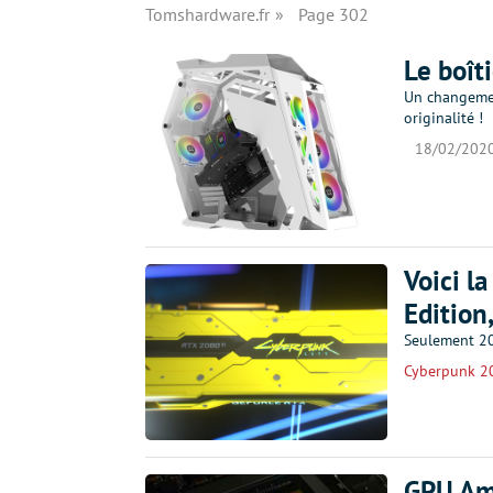
Tomshardware.fr
Page 302
Le boît
Un changement
originalité !
18/02/202
Voici l
Edition
Seulement 20
Cyberpunk 2
GPU Amp