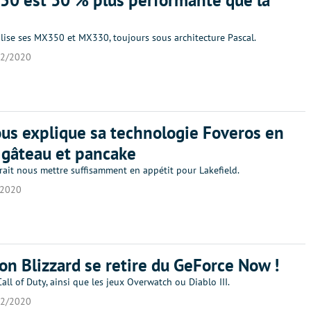
0 est 30 % plus performante que la
alise ses MX350 et MX330, toujours sous architecture Pascal.
02/2020
ous explique sa technologie Foveros en
 gâteau et pancake
rait nous mettre suffisamment en appétit pour Lakefield.
/2020
ion Blizzard se retire du GeForce Now !
 Call of Duty, ainsi que les jeux Overwatch ou Diablo III.
02/2020