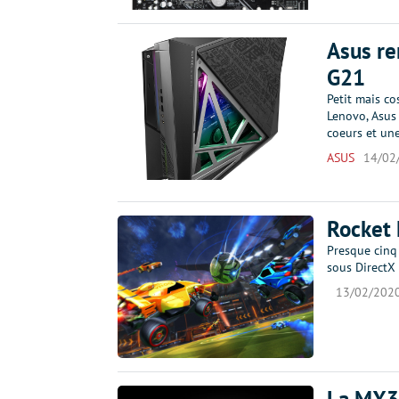
Asus re
G21
Petit mais co
Lenovo, Asus
coeurs et u
ASUS
14/02
Rocket 
Presque cinq 
sous DirectX
13/02/202