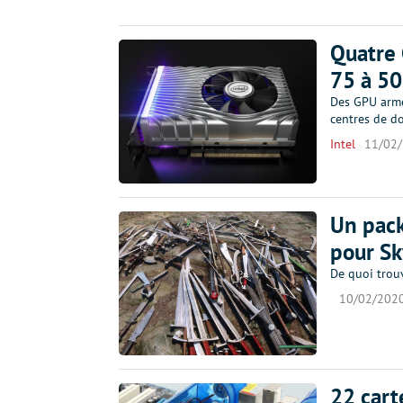
Quatre 
75 à 5
Des GPU armés
centres de d
Intel
11/02
Un pack
pour Sk
De quoi trouv
10/02/202
22 cart