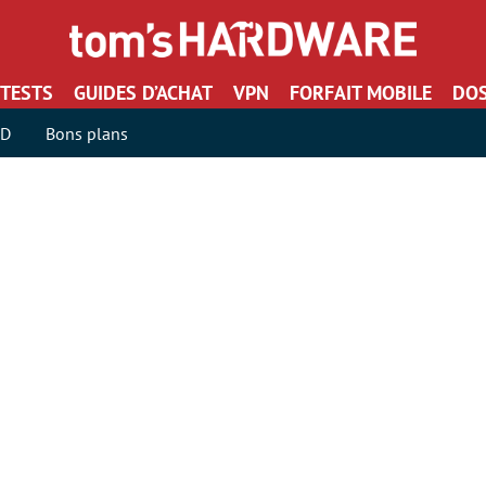
TESTS
GUIDES D’ACHAT
VPN
FORFAIT MOBILE
DOS
SD
Bons plans