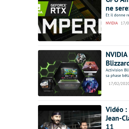
ne sere
Et il donne r
NVIDIA
17/
NVIDIA 
Blizzar
Activision Bl
sa phase bêta
17/02/202
Vidéo :
Jean-C
11