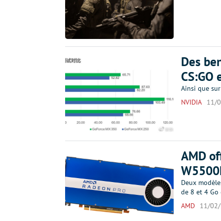
Des ben
CS:GO 
Ainsi que sur
NVIDIA
11/
AMD off
W550
Deux modèles 
de 8 et 4 Go
AMD
11/02