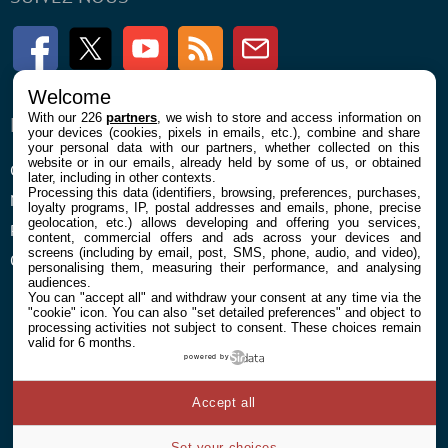
Facebook
Twitter
Youtube
RSS
Newsletter
Welcome
With our 226
partners
, we wish to store and access information on
ENTREPRISE
À PROPOS
your devices (cookies, pixels in emails, etc.), combine and share
your personal data with our partners, whether collected on this
website or in our emails, already held by some of us, or obtained
Confidentialité et Cookies
Contact
later, including in other contexts.
Processing this data (identifiers, browsing, preferences, purchases,
Mentions légales et CGU
loyalty programs, IP, postal addresses and emails, phone, precise
geolocation, etc.) allows developing and offering you services,
Préférences Cookies
content, commercial offers and ads across your devices and
screens (including by email, post, SMS, phone, audio, and video),
Qui sommes nous
personalising them, measuring their performance, and analysing
audiences.
You can "accept all" and withdraw your consent at any time via the
"cookie" icon
. You can also "set detailed preferences" and object to
processing activities not subject to consent. These choices remain
valid for 6 months.
powered by
© 2026 Galaxie Media Tous droits réservés
Accept all
Set your choices