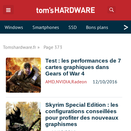
Recherch
>
Windows
Smartphones
SSD
Bons plans
Tomshardware.fr
Page 373
Test : les performances de 7
cartes graphiques dans
Gears of War 4
AMD
,
NVIDIA
,
Radeon
12/10/2016
Skyrim Special Edition : les
configurations conseillées
pour profiter des nouveaux
graphismes