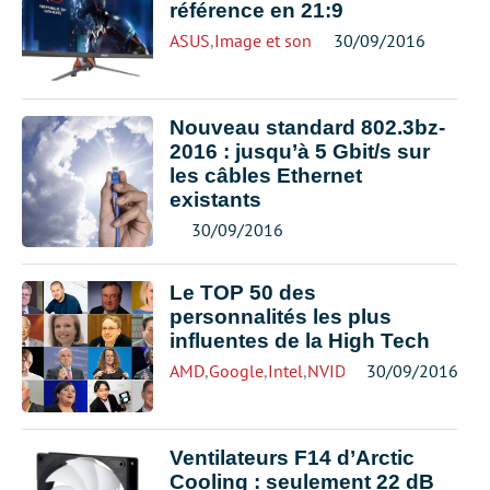
référence en 21:9
ASUS
,
Image et son
30/09/2016
Nouveau standard 802.3bz-
2016 : jusqu’à 5 Gbit/s sur
les câbles Ethernet
existants
30/09/2016
Le TOP 50 des
personnalités les plus
influentes de la High Tech
AMD
,
Google
,
Intel
,
NVIDIA
,
Samsung
30/09/2016
Ventilateurs F14 d’Arctic
Cooling : seulement 22 dB