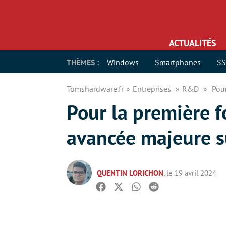
ACTUALITÉS
THÈMES :
Windows
Smartphones
S
Tomshardware.fr
Entreprises
R&D
Pour
Pour la première fo
avancée majeure s
QUENTIN LORICHON
, le 19 avril 2024
Facebook
Twitter
Whatsapp
Reddit