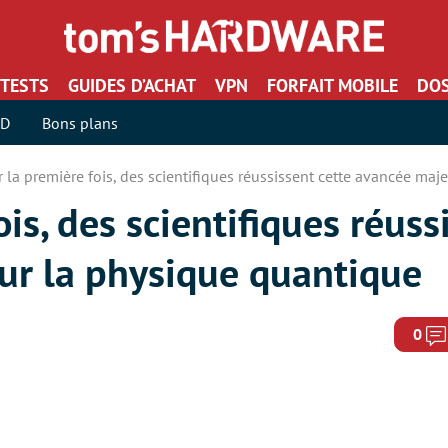
TESTS
GUIDES D’ACHAT
VPN
FORFAIT MOBILE
DOS
SD
Bons plans
 la première fois, des scientifiques réussissent cette avancée maj
is, des scientifiques réuss
ur la physique quantique
0