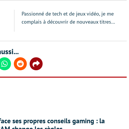
Passionné de tech et de jeux vidéo, je me
complais à découvrir de nouveaux titres…
ussi...
din
Whatsapp
Reddit
Share
face ses propres conseils gaming : la
RAM change les règles