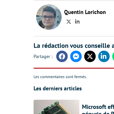
Quentin Lorichon
Twitter
LinkedIn
La rédaction vous conseille a
Facebook
Messenger
Twitter
Linke
Les commentaires sont fermés.
Les derniers articles
Microsoft ef
pénurie de 