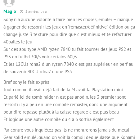
Magix
2 années il y a
Sony n a aucune volonté à faire bien les choses, émuler = manque
à gagner de ressortir les jeux en “remaster/définitive” édition ou ça
change juste 3 texture pour dire que c est mieux et te refacturer
40balles le jeu
Sur des apu type AMD ryzen 7840 tu fait tourner des jeux PS2 et
PS3 en fullhd 30i/s voir certains 60i/s
Et les 12CUs rdna2 d un ryzen 7840 c est pas supérieur en perf au
de souvenir 40CU rdna2 d une PS5
Bref sony le fait exprès
Tout comme il avait déjà fait de la M avait la Playstation mini
Et parlé ici de tomb raider n est pas anodin, les 3 premier sont
ressorti il y a peu en une compile remaster, donc une argument
pour dire repasse plutôt à la caisse regarde c est plus beau
Et logique une autre compile du 4 à 6 sortira également
Par contre vous inquiétez pas ils ne montrerons jamais du metal
Gear solid emulé, quand on voit la compil dégueulasse que Konami