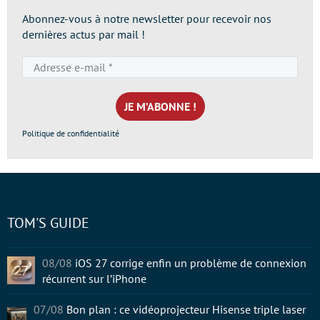
Abonnez-vous à notre newsletter pour recevoir nos
dernières actus par mail !
Adresse
e-
mail
*
Politique de confidentialité
TOM'S GUIDE
08/08
iOS 27 corrige enfin un problème de connexion
récurrent sur l’iPhone
07/08
Bon plan : ce vidéoprojecteur Hisense triple laser