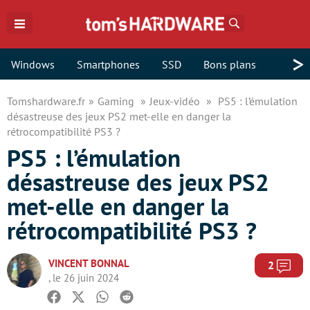
Rechercher
>
Windows
Smartphones
SSD
Bons plans
Tomshardware.fr
Gaming
Jeux-vidéo
PS5 : l’émulation
désastreuse des jeux PS2 met-elle en danger la
rétrocompatibilité PS3 ?
PS5 : l’émulation
désastreuse des jeux PS2
met-elle en danger la
rétrocompatibilité PS3 ?
VINCENT BONNAL
Com
2
, le 26 juin 2024
Facebook
Twitter
Whatsapp
Reddit