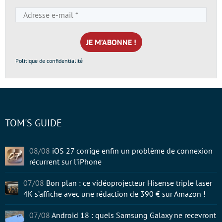
Adresse
e-
mail
*
Politique de confidentialité
TOM'S GUIDE
08/08
iOS 27 corrige enfin un problème de connexion
récurrent sur l’iPhone
07/08
Bon plan : ce vidéoprojecteur Hisense triple laser
4K s’affiche avec une rédaction de 390 € sur Amazon !
07/08
Android 18 : quels Samsung Galaxy ne recevront