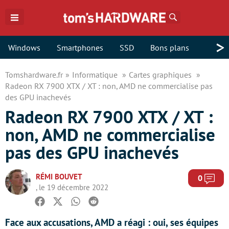
Rechercher
>
Windows
Smartphones
SSD
Bons plans
Tomshardware.fr
Informatique
Cartes graphiques
Radeon RX 7900 XTX / XT : non, AMD ne commercialise pas
des GPU inachevés
Radeon RX 7900 XTX / XT :
non, AMD ne commercialise
pas des GPU inachevés
RÉMI BOUVET
Com
0
, le 19 décembre 2022
Facebook
Twitter
Whatsapp
Reddit
Face aux accusations, AMD a réagi : oui, ses équipes