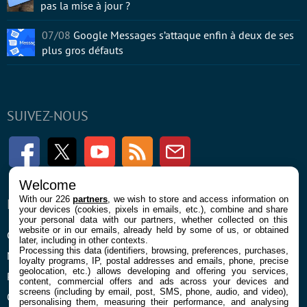
pas la mise à jour ?
07/08
Google Messages s’attaque enfin à deux de ses
plus gros défauts
SUIVEZ-NOUS
Facebook
Twitter
Youtube
RSS
Newsletter
Welcome
With our 226
partners
, we wish to store and access information on
ENTREPRISE
À PROPOS
your devices (cookies, pixels in emails, etc.), combine and share
your personal data with our partners, whether collected on this
website or in our emails, already held by some of us, or obtained
Confidentialité et Cookies
Contact
later, including in other contexts.
Processing this data (identifiers, browsing, preferences, purchases,
Mentions légales et CGU
loyalty programs, IP, postal addresses and emails, phone, precise
geolocation, etc.) allows developing and offering you services,
Préférences Cookies
content, commercial offers and ads across your devices and
screens (including by email, post, SMS, phone, audio, and video),
Qui sommes nous
personalising them, measuring their performance, and analysing