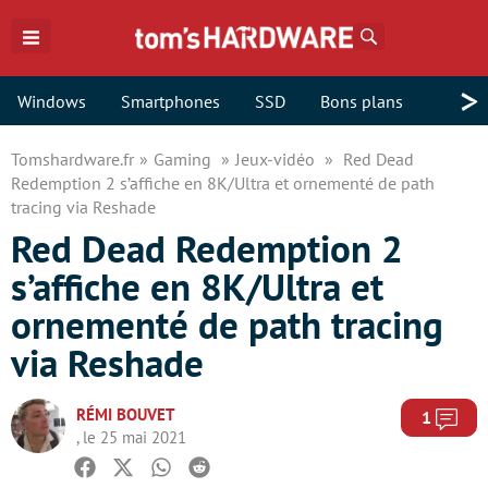
Rechercher
>
Windows
Smartphones
SSD
Bons plans
Tomshardware.fr
Gaming
Jeux-vidéo
Red Dead
Redemption 2 s’affiche en 8K/Ultra et ornementé de path
tracing via Reshade
Red Dead Redemption 2
s’affiche en 8K/Ultra et
ornementé de path tracing
via Reshade
RÉMI BOUVET
Com
1
, le 25 mai 2021
Facebook
Twitter
Whatsapp
Reddit