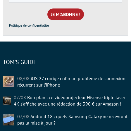
e-
mail
*
Politique de confidentialité
TOM'S GUIDE
08/08
iOS 27 corrige enfin un problème de connexion
récurrent sur l’iPhone
07/08
Bon plan : ce vidéoprojecteur Hisense triple laser
4K s’affiche avec une rédaction de 390 € sur Amazon !
07/08
Android 18 : quels Samsung Galaxy ne recevront
pas la mise à jour ?