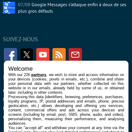
07/08
Google Messages s’attaque enfin à deux de ses
plus gros défauts
SUIVEZ-NOUS
Facebook
Twitter
Youtube
RSS
Newsletter
Welcome
With our 226
partners
, we wish to store and access information on
ENTREPRISE
À PROPOS
your devices (cookies, pixels in emails, etc.), combine and share
your personal data with our partners, whether collected on this
website or in our emails, already held by some of us, or obtained
Confidentialité et Cookies
Contact
later, including in other contexts.
Processing this data (identifiers, browsing, preferences, purchases,
Mentions légales et CGU
loyalty programs, IP, postal addresses and emails, phone, precise
geolocation, etc.) allows developing and offering you services,
Préférences Cookies
content, commercial offers and ads across your devices and
screens (including by email, post, SMS, phone, audio, and video),
Qui sommes nous
personalising them, measuring their performance, and analysing
audiences.
You can "accept all" and withdraw your consent at any time via the