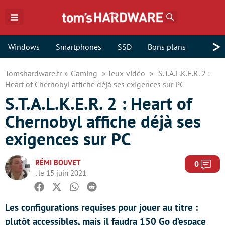
Rechercher
>
Windows
Smartphones
SSD
Bons plans
Tomshardware.fr
Gaming
Jeux-vidéo
S.T.A.L.K.E.R. 2 :
Heart of Chernobyl affiche déjà ses exigences sur PC
S.T.A.L.K.E.R. 2 : Heart of
Chernobyl affiche déjà ses
exigences sur PC
RÉMI BOUVET
Com
0
, le 15 juin 2021
Facebook
Twitter
Whatsapp
Reddit
Les configurations requises pour jouer au titre :
plutôt accessibles, mais il faudra 150 Go d’espace