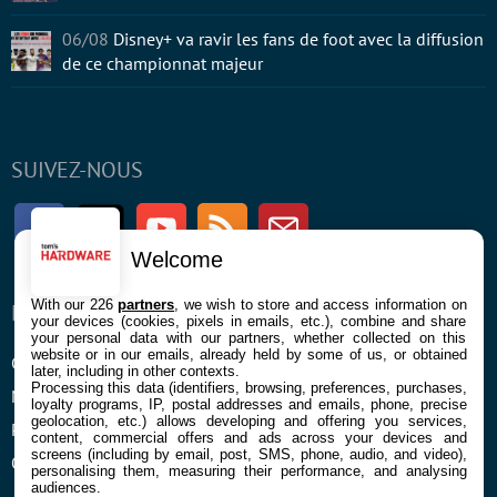
06/08
Disney+ va ravir les fans de foot avec la diffusion
de ce championnat majeur
SUIVEZ-NOUS
Facebook
Twitter
Youtube
RSS
Newsletter
Welcome
With our 226
partners
, we wish to store and access information on
ENTREPRISE
À PROPOS
your devices (cookies, pixels in emails, etc.), combine and share
your personal data with our partners, whether collected on this
website or in our emails, already held by some of us, or obtained
Confidentialité et Cookies
Contact
later, including in other contexts.
Processing this data (identifiers, browsing, preferences, purchases,
Mentions légales et CGU
loyalty programs, IP, postal addresses and emails, phone, precise
geolocation, etc.) allows developing and offering you services,
Préférences Cookies
content, commercial offers and ads across your devices and
screens (including by email, post, SMS, phone, audio, and video),
Qui sommes nous
personalising them, measuring their performance, and analysing
audiences.