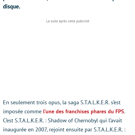
disque.
En seulement trois opus, la saga S.T.A.L.K.E.R. s’est
imposée comme
l’une des franchises phares du FPS
.
C’est S.T.A.L.K.E.R. : Shadow of Chernobyl qui l’avait
inaugurée en 2007, rejoint ensuite par S.T.A.L.K.E.R. :