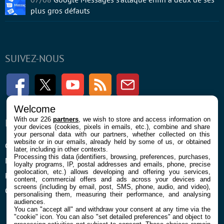
plus gros défauts
SUIVEZ-NOUS
Facebook
Twitter
Youtube
RSS
Newsletter
Welcome
With our 226
partners
, we wish to store and access information on
ENTREPRISE
À PROPOS
your devices (cookies, pixels in emails, etc.), combine and share
your personal data with our partners, whether collected on this
website or in our emails, already held by some of us, or obtained
Confidentialité et Cookies
Contact
later, including in other contexts.
Processing this data (identifiers, browsing, preferences, purchases,
Mentions légales et CGU
loyalty programs, IP, postal addresses and emails, phone, precise
geolocation, etc.) allows developing and offering you services,
Préférences Cookies
content, commercial offers and ads across your devices and
screens (including by email, post, SMS, phone, audio, and video),
Qui sommes nous
personalising them, measuring their performance, and analysing
audiences.
You can "accept all" and withdraw your consent at any time via the
"cookie" icon
. You can also "set detailed preferences" and object to