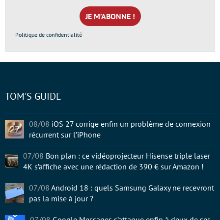
mail
*
Politique de confidentialité
TOM'S GUIDE
08/08
iOS 27 corrige enfin un problème de connexion
récurrent sur l’iPhone
07/08
Bon plan : ce vidéoprojecteur Hisense triple laser
4K s’affiche avec une rédaction de 390 € sur Amazon !
07/08
Android 18 : quels Samsung Galaxy ne recevront
pas la mise à jour ?
07/08
Google Messages s’attaque enfin à deux de ses