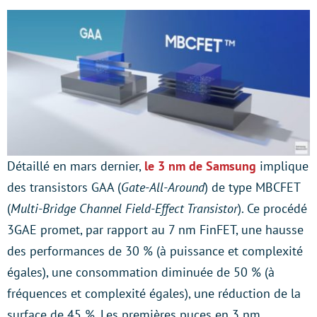
Détaillé en mars dernier,
le 3 nm de Samsung
implique
des transistors GAA (
Gate-All-Around
) de type MBCFET
(
Multi-Bridge Channel Field-Effect Transistor
). Ce procédé
3GAE promet, par rapport au 7 nm FinFET, une hausse
des performances de 30 % (à puissance et complexité
égales), une consommation diminuée de 50 % (à
fréquences et complexité égales), une réduction de la
surface de 45 %. Les premières puces en 3 nm