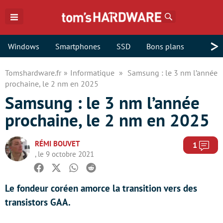
Rechercher
>
Windows
Smartphones
SSD
Bons plans
Tomshardware.fr
Informatique
Samsung : le 3 nm l’année
prochaine, le 2 nm en 2025
Samsung : le 3 nm l’année
prochaine, le 2 nm en 2025
RÉMI BOUVET
Com
1
, le 9 octobre 2021
Facebook
Twitter
Whatsapp
Reddit
Le fondeur coréen amorce la transition vers des
transistors GAA.