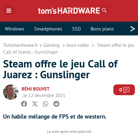
Rechercher
>
Windows
Smartphones
SSD
Bons plans
Tomshardware.fr
Gaming
Jeux-vidéo
Steam offre le jeu
Call of Juarez : Gunslinger
Steam offre le jeu Call of
Juarez : Gunslinger
RÉMI BOUVET
Com
0
, le 12 décembre 2021
Facebook
Twitter
Whatsapp
Reddit
Un habile mélange de FPS et de western.