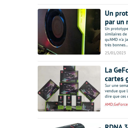
Un pro
par un 
Un prototype 
similaires de
qu'AMD n'a j
très bonnes
25/01/2023
La GeFo
cartes 
Sur une sema
vendue que le
dire que ces 
AMD
,
GeForce
RDNA 3 