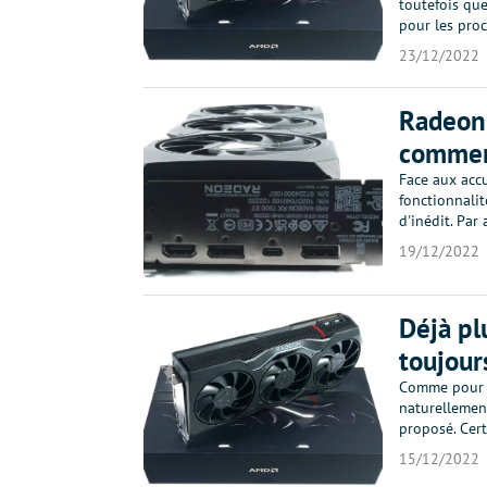
toutefois que
pour les proc
23/12/2022
Radeon 
commerc
Face aux accu
fonctionnalit
d'inédit. Par
19/12/2022
Déjà pl
toujour
Comme pour l
naturellement
proposé. Cert
15/12/2022