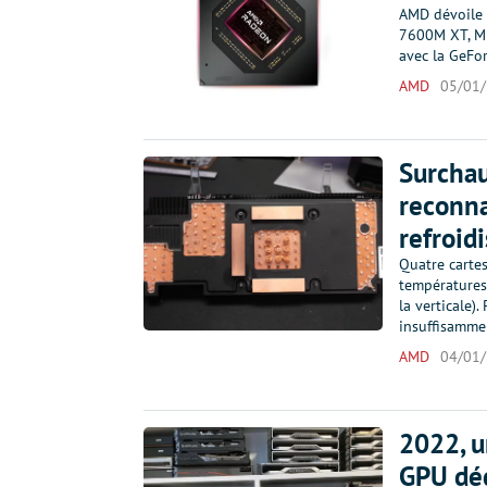
AMD dévoile 
7600M XT, M e
avec la GeF
AMD
05/01
Surcha
reconna
refroid
Quatre carte
températures
la verticale).
insuffisamme
AMD
04/01
2022, u
GPU dé