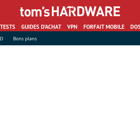
TESTS
GUIDES D’ACHAT
VPN
FORFAIT MOBILE
DOS
SD
Bons plans