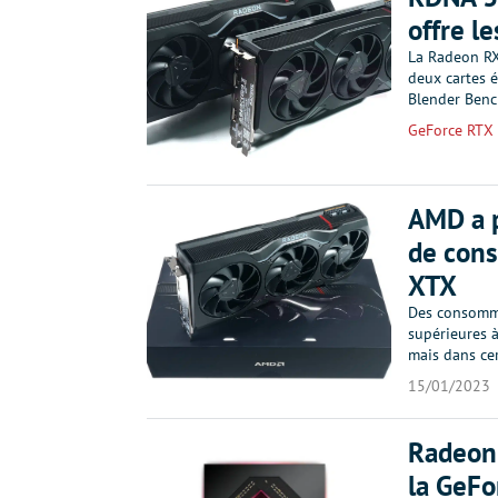
offre l
La Radeon RX
deux cartes 
Blender Ben
GeForce RTX
AMD a p
de con
XTX
Des consomma
supérieures à
mais dans ce
15/01/2023
Radeon
la GeF