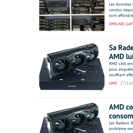
Les données d
vendus depui
sont effondr
AMD
,
ARC
,
GeF
Sa Rad
AMD lui
AMD s'est ens
pour enquête
souffrent eff
AMD
27/12
AMD cor
consom
Les Radeon R
problème mod