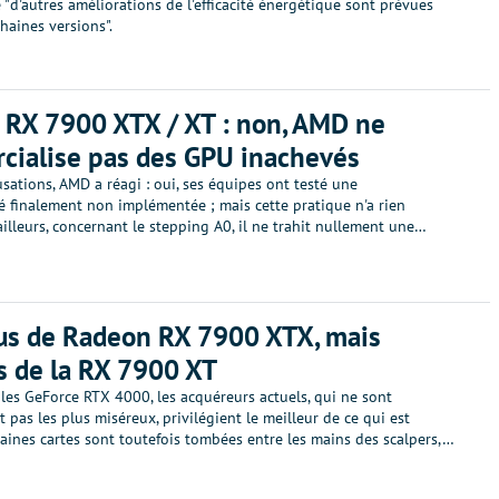
 "d'autres améliorations de l'efficacité énergétique sont prévues
haines versions".
RX 7900 XTX / XT : non, AMD ne
ialise pas des GPU inachevés
sations, AMD a réagi : oui, ses équipes ont testé une
é finalement non implémentée ; mais cette pratique n'a rien
 ailleurs, concernant le stepping A0, il ne trahit nullement une…
us de Radeon RX 7900 XTX, mais
s de la RX 7900 XT
es GeForce RTX 4000, les acquéreurs actuels, qui ne sont
 pas les plus miséreux, privilégient le meilleur de ce qui est
aines cartes sont toutefois tombées entre les mains des scalpers,…