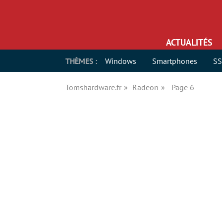
ACTUALITÉS
THÈMES :
Windows
Smartphones
S
Tomshardware.fr
Radeon
Page 6