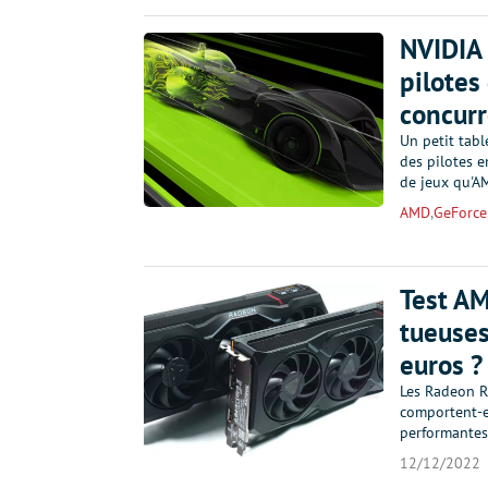
NVIDIA 
pilotes
concurr
Un petit tabl
des pilotes e
de jeux qu'A
AMD
,
GeForce
Test A
tueuses
euros ?
Les Radeon R
comportent-e
performantes,
12/12/2022