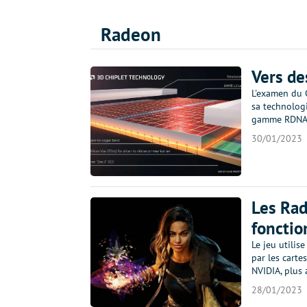
Radeon
Vers d
L'examen du 
sa technologi
gamme RDNA 3
30/01/2023
Les Rad
fonctio
Le jeu utilis
par les cart
NVIDIA, plus
28/01/2023