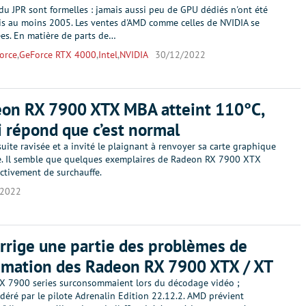
u JPR sont formelles : jamais aussi peu de GPU dédiés n'ont été
s au moins 2005. Les ventes d'AMD comme celles de NVIDIA se
ées. En matière de parts de…
orce
,
GeForce RTX 4000
,
Intel
,
NVIDIA
30/12/2022
eon RX 7900 XTX MBA atteint 110°C,
 répond que c’est normal
uite ravisée et a invité le plaignant à renvoyer sa carte graphique
. Il semble que quelques exemplaires de Radeon RX 7900 XTX
ectivement de surchauffe.
/2022
rige une partie des problèmes de
mation des Radeon RX 7900 XTX / XT
X 7900 series surconsommaient lors du décodage vidéo ;
éré par le pilote Adrenalin Edition 22.12.2. AMD prévient