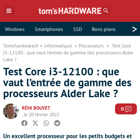
Rechercher
>
Windows
Smartphones
SSD
Bons plans
Tomshardware.fr
Informatique
Processeurs
Test Core
i3-12100 : que vaut l’entrée de gamme des processeurs Alder
Lake ?
Test Core i3-12100 : que
vaut l’entrée de gamme des
processeurs Alder Lake ?
RÉMI BOUVET
Com
0
, le 20 février 2022
Facebook
Twitter
Whatsapp
Reddit
Un excellent processeur pour les petits budgets et