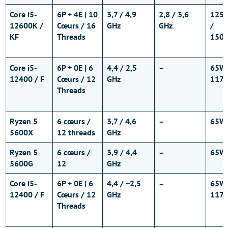
Core i5-
6P + 4E | 10
3,7 / 4,9
2,8 / 3,6
125
12600K /
Cœurs / 16
GHz
GHz
/
KF
Threads
150
Core i5-
6P + 0E | 6
4,4 / 2,5
–
65W 
12400 / F
Cœurs / 12
GHz
117
Threads
Ryzen 5
6 cœurs /
3,7 / 4,6
–
65W
5600X
12 threads
GHz
Ryzen 5
6 cœurs /
3,9 / 4,4
–
65W
5600G
12
GHz
Core i5-
6P + 0E | 6
4,4 / ~2,5
–
65W 
12400 / F
Cœurs / 12
GHz
117
Threads