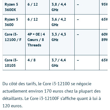
Ryzen 5
6 / 12
3,8 / 4,4
–
95W
3600X
GHz
Ryzen 5
6 / 12
3,6 / 4,2
–
65W
3600
GHz
Core i3-
4P + 0E | 4
3,3 / 4,3
–
60W 
12100 / F
Cœurs / 8
GHz
89W
Threads
Core i3-
4 / 8
3,7 / 4,4
–
65W
10105
GHz
Du côté des tarifs, le Core i3-12100 se négocie
actuellement environ 170 euros chez la plupart des
détaillants. Le Core i3-12100F s’affiche quant à lui à
120 euros.