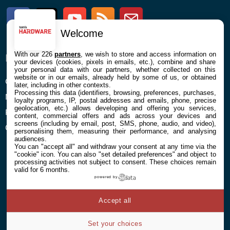
Facebook
Twitter
Youtube
RSS
Newsletter
Welcome
With our 226
partners
, we wish to store and access information on
ENTREPRISE
À PROPOS
your devices (cookies, pixels in emails, etc.), combine and share
your personal data with our partners, whether collected on this
website or in our emails, already held by some of us, or obtained
Confidentialité et Cookies
Contact
later, including in other contexts.
Processing this data (identifiers, browsing, preferences, purchases,
Mentions légales et CGU
loyalty programs, IP, postal addresses and emails, phone, precise
geolocation, etc.) allows developing and offering you services,
Préférences Cookies
content, commercial offers and ads across your devices and
screens (including by email, post, SMS, phone, audio, and video),
Qui sommes nous
personalising them, measuring their performance, and analysing
audiences.
You can "accept all" and withdraw your consent at any time via the
"cookie" icon
. You can also "set detailed preferences" and object to
processing activities not subject to consent. These choices remain
valid for 6 months.
powered by
© 2026 Galaxie Media Tous droits réservés
Accept all
Set your choices