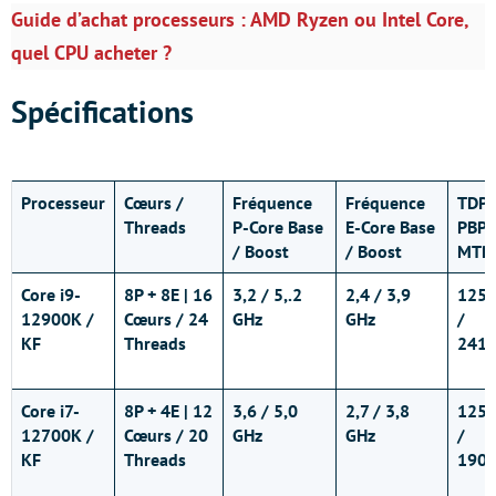
Guide d’achat processeurs : AMD Ryzen ou Intel Core,
quel CPU acheter ?
Spécifications
Processeur
Cœurs /
Fréquence
Fréquence
TDP 
Threads
P-Core Base
E-Core Base
PBP 
/ Boost
/ Boost
MTP
Core i9-
8P + 8E | 16
3,2 / 5,.2
2,4 / 3,9
125
12900K /
Cœurs / 24
GHz
GHz
/
KF
Threads
241
Core i7-
8P + 4E | 12
3,6 / 5,0
2,7 / 3,8
125
12700K /
Cœurs / 20
GHz
GHz
/
KF
Threads
190