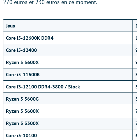
270 euros et 230 euros en ce moment.
Jeux
1
Core i5-12600K DDR4
1
Core i5-12400
9
Ryzen 5 5600X
9
Core i5-11600K
8
Core i3-12100 DDR4-3800 / Stock
87
Ryzen 5 5600G
8
Ryzen 5 3600X
7
Ryzen 3 3300X
7
Core i3-10100
6