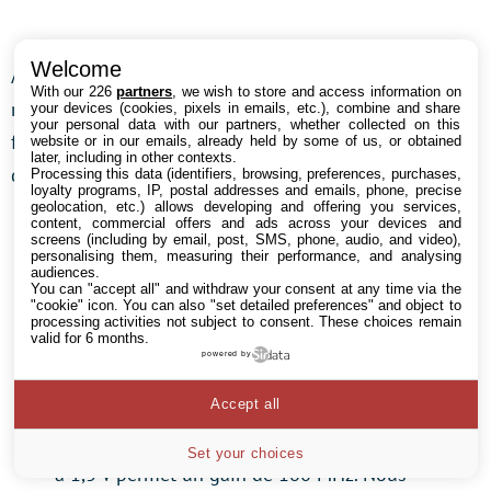
Welcome
Avant de passer à un test un peu plus costaud,
With our 226
partners
, we wish to store and access information on
regardons de plus près l’évolution de la fréquence en
your devices (cookies, pixels in emails, etc.), combine and share
your personal data with our partners, whether collected on this
fonction des tensions. En temps normal, nous parlons
website or in our emails, already held by some of us, or obtained
later, including in other contexts.
de
scaling
:
Processing this data (identifiers, browsing, preferences, purchases,
loyalty programs, IP, postal addresses and emails, phone, precise
geolocation, etc.) allows developing and offering you services,
content, commercial offers and ads across your devices and
En regardant le graphique, nous pouvons
screens (including by email, post, SMS, phone, audio, and video),
observer que le passage de 1,1 V à 1,2 V permet
personalising them, measuring their performance, and analysing
audiences.
un saut conséquent au niveau de la fréquence
You can "accept all" and withdraw your consent at any time via the
"cookie" icon
. You can also "set detailed preferences" and object to
(+270 MHz). La progression est donc très bonne,
processing activities not subject to consent. These choices remain
valid for 6 months.
peu de tension en plus et beaucoup de MHz.
powered by
Dans le jargon nous disons donc que «
le
Accept all
processeur scale bien
».
Avec la même augmentation de 0,1 V, le passage
Set your choices
à 1,3 V permet un gain de 180 MHz. Nous