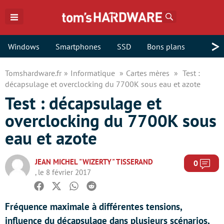
Rechercher
>
Windows
Smartphones
SSD
Bons plans
Tomshardware.fr
Informatique
Cartes mères
Test :
décapsulage et overclocking du 7700K sous eau et azote
Test : décapsulage et
overclocking du 7700K sous
eau et azote
JEAN MICHEL "WIZERTY" TISSERAND
Com
0
, le 8 février 2017
Facebook
Twitter
Whatsapp
Reddit
Fréquence maximale à différentes tensions,
influence du décapsulage dans plusieurs scénarios,