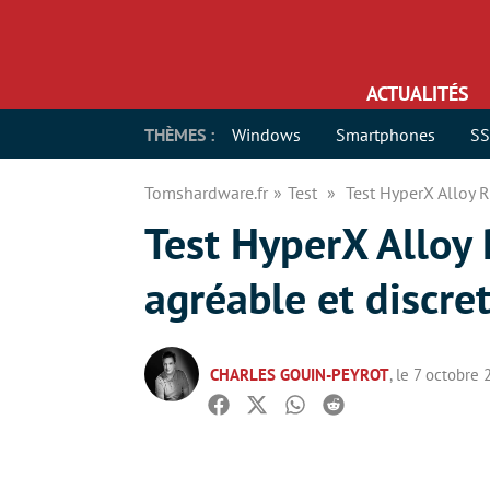
ACTUALITÉS
THÈMES :
Windows
Smartphones
S
Tomshardware.fr
Test
Test HyperX Alloy R
Test HyperX Alloy 
agréable et discre
CHARLES GOUIN-PEYROT
, le 7 octobre
Facebook
Twitter
Whatsapp
Reddit