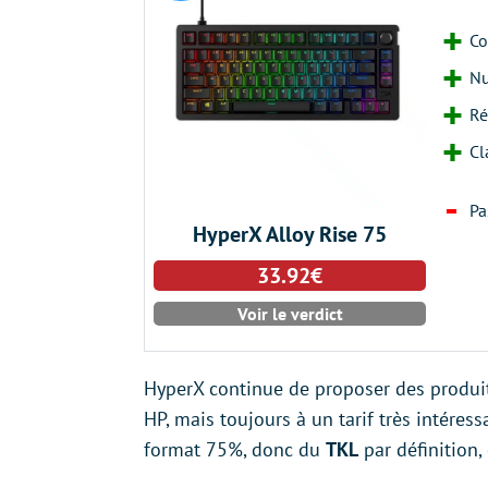
Co
Nu
Ré
Cl
Pa
HyperX Alloy Rise 75
33.92€
Voir le verdict
HyperX continue de proposer des produi
HP, mais toujours à un tarif très intéress
format 75%, donc du
TKL
par définition,