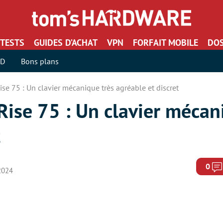
TESTS
GUIDES D’ACHAT
VPN
FORFAIT MOBILE
DOS
SD
Bons plans
ise 75 : Un clavier mécanique très agréable et discret
Rise 75 : Un clavier mécan
t
0
 2024