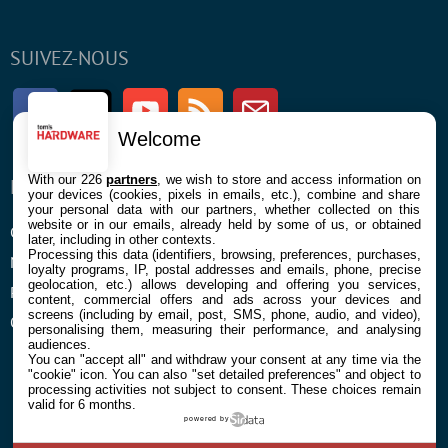
SUIVEZ-NOUS
Facebook
Twitter
Youtube
RSS
Newsletter
Welcome
With our 226
partners
, we wish to store and access information on
ENTREPRISE
À PROPOS
your devices (cookies, pixels in emails, etc.), combine and share
your personal data with our partners, whether collected on this
website or in our emails, already held by some of us, or obtained
Confidentialité et Cookies
Contact
later, including in other contexts.
Processing this data (identifiers, browsing, preferences, purchases,
Mentions légales et CGU
loyalty programs, IP, postal addresses and emails, phone, precise
geolocation, etc.) allows developing and offering you services,
Préférences Cookies
content, commercial offers and ads across your devices and
screens (including by email, post, SMS, phone, audio, and video),
Qui sommes nous
personalising them, measuring their performance, and analysing
audiences.
You can "accept all" and withdraw your consent at any time via the
"cookie" icon
. You can also "set detailed preferences" and object to
processing activities not subject to consent. These choices remain
valid for 6 months.
powered by