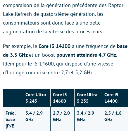
comparaison de la génération précédente des Raptor
Lake Refresh de quatorzième génération, les
consommateurs sont donc face à une belle
augmentation de la vitesse des processeurs.
Par exemple, le
Core i3 14100
a une fréquence de
base
de 3,5 GHz
et un boost
pouvant atteindre 4,7 GHz
.
Idem pour le i5 14600, qui dispose d’une vitesse
d’horloge comprise entre 2,7 et 5,2 GHz.
Core Ultra
Core i5
Core Ultra
Core i5
C
5 245
14600
5 235
14400
3
Fréq.
3.4 / 2.9
2.7 / 2.0
3.4 / 2.9
2.5 / 1.8
3
base
GHz
GHz
GHz
GHz
G
(P/E