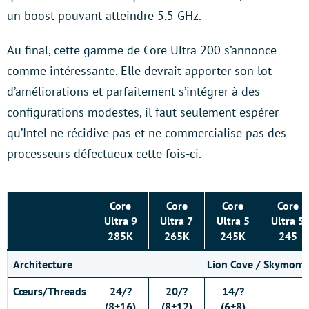
un boost pouvant atteindre 5,5 GHz.
Au final, cette gamme de Core Ultra 200 s’annonce
comme intéressante. Elle devrait apporter son lot
d’améliorations et parfaitement s’intégrer à des
configurations modestes, il faut seulement espérer
qu’Intel ne récidive pas et ne commercialise pas des
processeurs défectueux cette fois-ci.
Core
Core
Core
Core
Ultra 9
Ultra 7
Ultra 5
Ultra 5
285K
265K
245K
245
Architecture
Lion Cove / Skymont
Cœurs/Threads
24/?
20/?
14/?
1
(8+16)
(8+12)
(6+8)
(