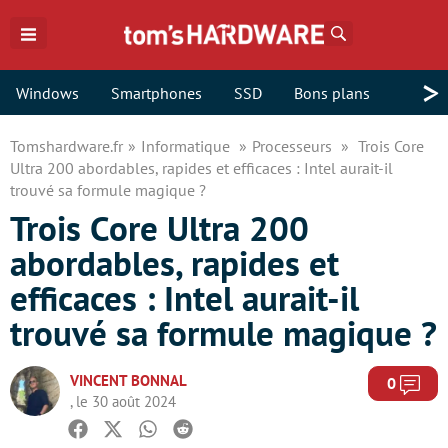
Rechercher
>
Windows
Smartphones
SSD
Bons plans
Tomshardware.fr
Informatique
Processeurs
Trois Core
Ultra 200 abordables, rapides et efficaces : Intel aurait-il
trouvé sa formule magique ?
Trois Core Ultra 200
abordables, rapides et
efficaces : Intel aurait-il
trouvé sa formule magique ?
VINCENT BONNAL
Com
0
, le 30 août 2024
Facebook
Twitter
Whatsapp
Reddit