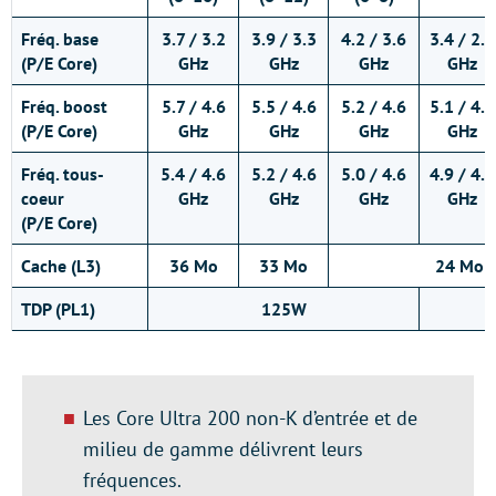
Fréq. base
3.7 / 3.2
3.9 / 3.3
4.2 / 3.6
3.4 / 2.9
(P/E Core)
GHz
GHz
GHz
GHz
Fréq. boost
5.7 / 4.6
5.5 / 4.6
5.2 / 4.6
5.1 / 4.5
(P/E Core)
GHz
GHz
GHz
GHz
Fréq. tous-
5.4 / 4.6
5.2 / 4.6
5.0 / 4.6
4.9 / 4.5
coeur
GHz
GHz
GHz
GHz
(P/E Core)
Cache (L3)
36 Mo
33 Mo
24 Mo
TDP (PL1)
125W
Les Core Ultra 200 non-K d’entrée et de
milieu de gamme délivrent leurs
fréquences.