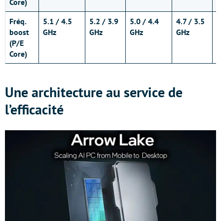
Core)
Fréq.
5.1 / 4.5
5.2 / 3.9
5.0 / 4.4
4.7 / 3.5
4
boost
GHz
GHz
GHz
GHz
G
(P/E
Core)
Une architecture au service de
l’efficacité