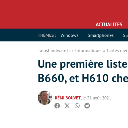
ACTUALITÉS
THÈMES :
Windows
Smartphones
S
Tomshardware.fr
Informatique
Cartes mè
Une première liste
B660, et H610 ch
RÉMI BOUVET
, le 31 août 2021
Facebook
Twitter
Whatsapp
Reddit