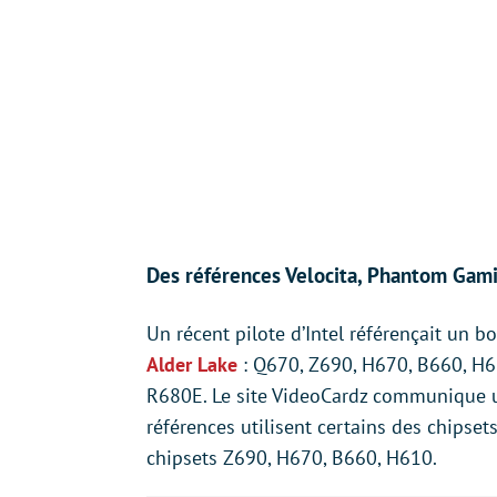
Des références Velocita, Phantom Gami
Un récent pilote d’Intel référençait un 
Alder Lake
: Q670, Z690, H670, B660, H6
R680E. Le site VideoCardz communique u
références utilisent certains des chipset
chipsets Z690, H670, B660, H610.