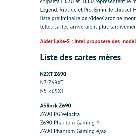
chipsets H670 et B660 représentent le 
Legend, Riptide et Pro. Enfin, le chipse
liste préliminaire de VideoCardz ne men
telles cartes arriveraient plus tardivemen
Alder Lake-S : Intel proposera des modèle
Liste des cartes mères
NZXT Z690
N7-Z69XT
N5-Z69XT
ASRock Z690
Z690 PG Velocita
Z690 Phantom Gaming 4
Z690 Phantom Gaming 4/ax