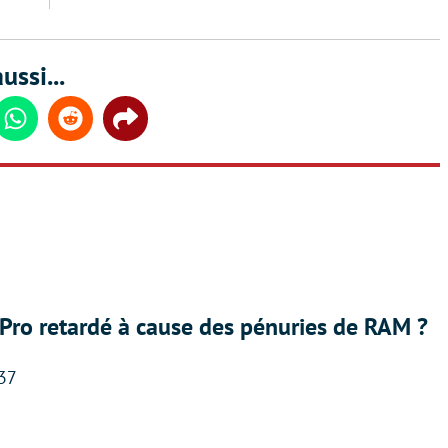
ussi...
din
Whatsapp
Reddit
Share
Pro retardé à cause des pénuries de RAM ?
:37