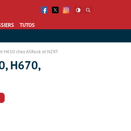
Facebook
Twitter
Facebook
Rechercher
SIERS
TUTOS
, et H610 chez ASRock et NZXT
0, H670,
Commentaires