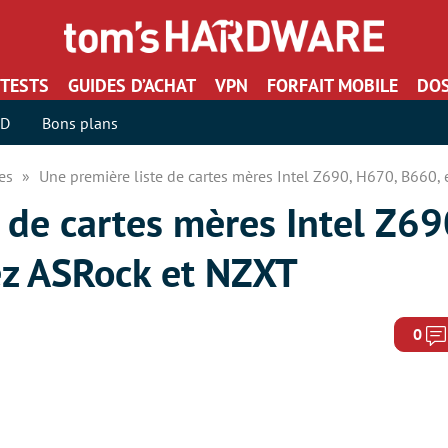
TESTS
GUIDES D’ACHAT
VPN
FORFAIT MOBILE
DOS
SD
Bons plans
res
Une première liste de cartes mères Intel Z690, H670, B660
 de cartes mères Intel Z69
ez ASRock et NZXT
0