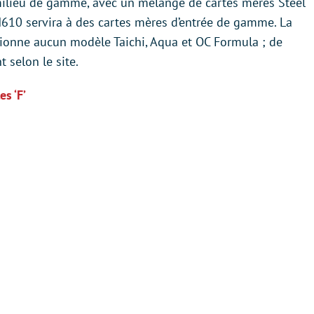
milieu de gamme, avec un mélange de cartes mères Steel
t H610 servira à des cartes mères d’entrée de gamme. La
tionne aucun modèle Taichi, Aqua et OC Formula ; de
t selon le site.
s ‘F’