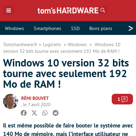
Rechercher
>
Windows
Smartphones
SSD
Bons plans
Tomshardware.fr
Logiciels
Windows
Windows 10
version 32 bits tourne avec seulement 192 Mo de RAM !
Windows 10 version 32 bits
tourne avec seulement 192
Mo de RAM !
RÉMI BOUVET
Com
1
, le 7 avril 2020
Facebook
Twitter
Whatsapp
Reddit
Il est même possible de faire booter le système avec
140 Mo de mémoire, mais l’interface utilisateur ne