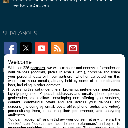
remise sur Amazon !
SUIVEZ-NOUS
Facebook
Twitter
Youtube
RSS
Newsletter
Welcome
With our 226
partners
, we wish to store and access information on
ENTREPRISE
À PROPOS
your devices (cookies, pixels in emails, etc.), combine and share
your personal data with our partners, whether collected on this
website or in our emails, already held by some of us, or obtained
Confidentialité et Cookies
Contact
later, including in other contexts.
Processing this data (identifiers, browsing, preferences, purchases,
Mentions légales et CGU
loyalty programs, IP, postal addresses and emails, phone, precise
geolocation, etc.) allows developing and offering you services,
Préférences Cookies
content, commercial offers and ads across your devices and
screens (including by email, post, SMS, phone, audio, and video),
Qui sommes nous
personalising them, measuring their performance, and analysing
audiences.
You can "accept all" and withdraw your consent at any time via the
"cookie" icon
. You can also "set detailed preferences" and object to
processing activities not subject to consent. These choices remain