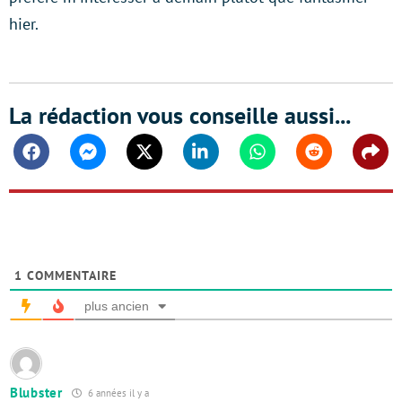
hier.
La rédaction vous conseille aussi...
Facebook
Messenger
Twitter
Linkedin
Whatsapp
Reddit
Shar
1
COMMENTAIRE
plus ancien
Blubster
6 années il y a