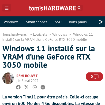
Rechercher
>
Windows
Smartphones
SSD
Bons plans
Tomshardware.fr
Logiciels
Windows
Windows 11
installé sur la VRAM d’une GeForce RTX 3050 mobile
Windows 11 installé sur la
VRAM d’une GeForce RTX
3050 mobile
RÉMI BOUVET
Com
0
, le 8 mai 2023
Facebook
Twitter
Whatsapp
Reddit
La version Tiny11 pour être précis. Celle-ci occupe
environ 600 Mo des 4 Go disponibles. La vitesse de