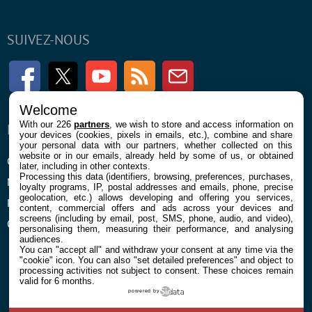
SUIVEZ-NOUS
Facebook
Twitter
Youtube
RSS
Newsletter
Welcome
With our 226
partners
, we wish to store and access information on
ENTREPRISE
À PROPOS
your devices (cookies, pixels in emails, etc.), combine and share
your personal data with our partners, whether collected on this
website or in our emails, already held by some of us, or obtained
Confidentialité et Cookies
Contact
later, including in other contexts.
Processing this data (identifiers, browsing, preferences, purchases,
Mentions légales et CGU
loyalty programs, IP, postal addresses and emails, phone, precise
geolocation, etc.) allows developing and offering you services,
Préférences Cookies
content, commercial offers and ads across your devices and
screens (including by email, post, SMS, phone, audio, and video),
Qui sommes nous
personalising them, measuring their performance, and analysing
audiences.
You can "accept all" and withdraw your consent at any time via the
"cookie" icon
. You can also "set detailed preferences" and object to
processing activities not subject to consent. These choices remain
valid for 6 months.
powered by