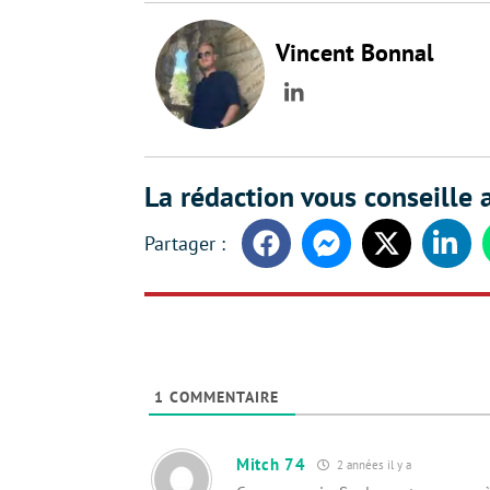
Vincent Bonnal
LinkedIn
La rédaction vous conseille a
Facebook
Messenger
Twitter
Linke
1
COMMENTAIRE
Mitch 74
2 années il y a