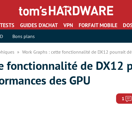
TESTS
GUIDES D’ACHAT
VPN
FORFAIT MOBILE
DOS
SD
Bons plans
aphiques
Work Graphs : cette fonctionnalité de DX12 pourrait 
e fonctionnalité de DX12 p
formances des GPU
1