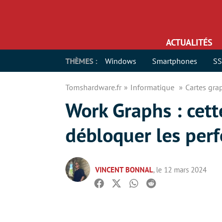
ACTUALITÉS
THÈMES :
Windows
Smartphones
S
Tomshardware.fr
Informatique
Cartes gr
Work Graphs : cett
débloquer les per
VINCENT BONNAL
, le 12 mars 2024
Facebook
Twitter
Whatsapp
Reddit