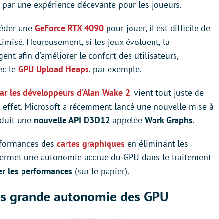
s par une expérience décevante pour les joueurs.
séder une
GeForce RTX 4090
pour jouer, il est difficile de
misé. Heureusement, si les jeux évoluent, la
ent afin d’améliorer le confort des utilisateurs,
ec le
GPU Upload Heaps
, par exemple.
ar les développeurs d’Alan Wake 2
, vient tout juste de
 effet, Microsoft a récemment lancé une nouvelle mise à
oduit une
nouvelle API D3D12
appelée
Work Graphs
.
erformances des
cartes graphiques
en éliminant les
 permet une autonomie accrue du GPU dans le traitement
er les performances
(sur le papier).
lus grande autonomie des GPU