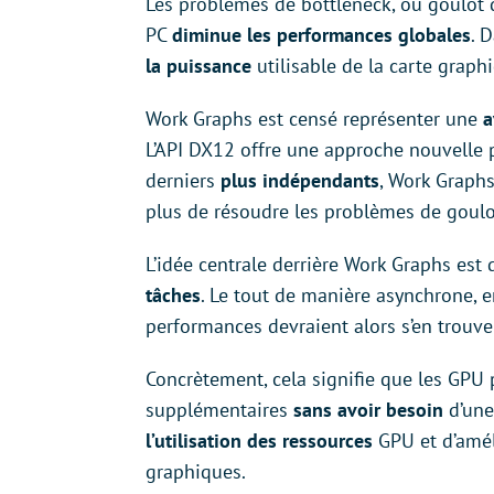
Les problèmes de bottleneck, ou goulot 
PC
diminue les performances globales
. 
la puissance
utilisable de la carte graph
Work Graphs est censé représenter une
a
L’API DX12 offre une approche nouvelle
derniers
plus indépendants
, Work Graphs
plus de résoudre les problèmes de goulo
L’idée centrale derrière Work Graphs es
tâches
. Le tout de manière asynchrone, 
performances devraient alors s’en trouv
Concrètement, cela signifie que les GPU
supplémentaires
sans avoir besoin
d’un
l’utilisation des ressources
GPU et d’amél
graphiques.