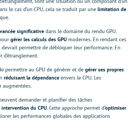
d’étranglement, sont une situation où un composant d’un
Dans le cas d’un CPU, cela se traduit par une
limitation de
ique.
vancée significative
dans le domaine du rendu GPU.
 pour
gérer les calculs des GPU
modernes. En rendant ces
 devrait permettre de débloquer leur performance. En
t d’étranglement.
t de permettre au GPU de générer et de
gérer ses propres
en
réduisant la dépendance
envers le CPU. Les
er augmentées.
 peuvent demander et planifier des tâches
e
intervention du CPU
. Cette approche permet d
‘optimiser
iorer les performances globales des applications