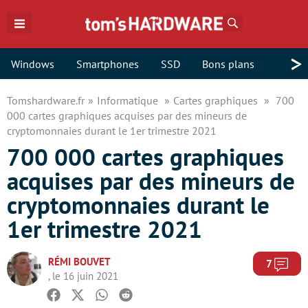
Rechercher
>
Windows
Smartphones
SSD
Bons plans
Tomshardware.fr
Informatique
Cartes graphiques
700
000 cartes graphiques acquises par des mineurs de
cryptomonnaies durant le 1er trimestre 2021
700 000 cartes graphiques
acquises par des mineurs de
cryptomonnaies durant le
1er trimestre 2021
RÉMI BOUVET
Com
7
, le 16 juin 2021
Facebook
Twitter
Whatsapp
Reddit