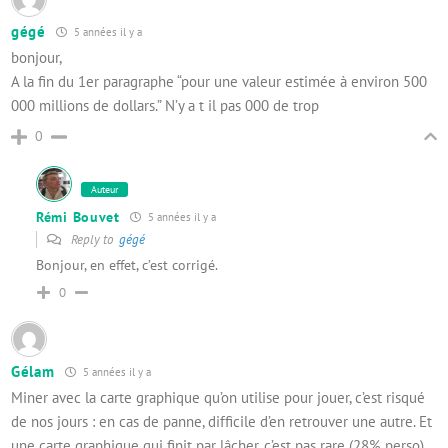
gégé
5 années il y a
bonjour,
A la fin du 1er paragraphe “pour une valeur estimée à environ 500
000 millions de dollars.” N’y a t il pas 000 de trop
0
Auteur
Rémi Bouvet
5 années il y a
Reply to
gégé
Bonjour, en effet, c’est corrigé.
0
Gélam
5 années il y a
Miner avec la carte graphique qu’on utilise pour jouer, c’est risqué
de nos jours : en cas de panne, difficile d’en retrouver une autre. Et
une carte graphique qui finit par lâcher, c’est pas rare (28% perso)