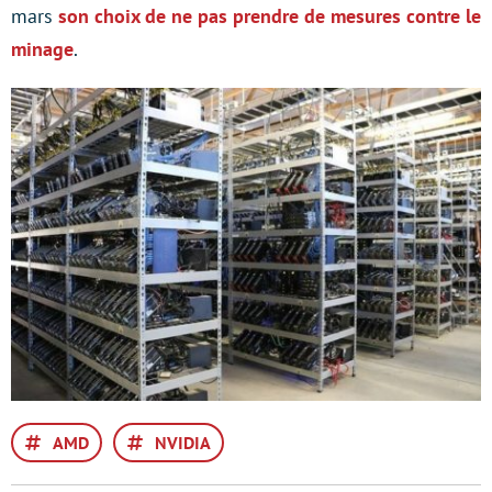
mars
son choix de ne pas prendre de mesures contre le
minage
.
AMD
NVIDIA